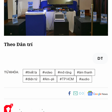
Theo Dân trí
DT
TỪ KHÓA:
#thiết bị
#video
#mở rộng
#âm thanh
#điện tử
#Am-pli
#TP HCM
#audio
Ý KIẾN CỦA BẠN