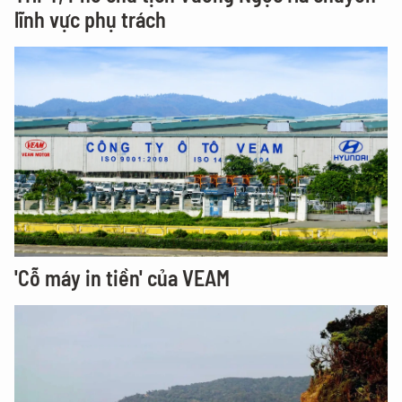
lĩnh vực phụ trách
'Cỗ máy in tiền' của VEAM