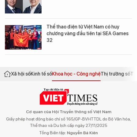
Thể thao điện tử Việt Nam có huy
chương vàng đầu tiên tại SEA Games
32
Xã hội số
Kinh tế số
Khoa học - Công nghệ
Thị trường số
Th
Cơ quan của Hội Truyền thông số Việt Nam
Giấy phép hoạt động báo chí số 165/GP-BVHTTDL do Bộ Văn hóa,
Thể thao và Du lịch cấp ngày 27/11/2025
Tổng Biên tập:
Nguyễn Bá Kiên