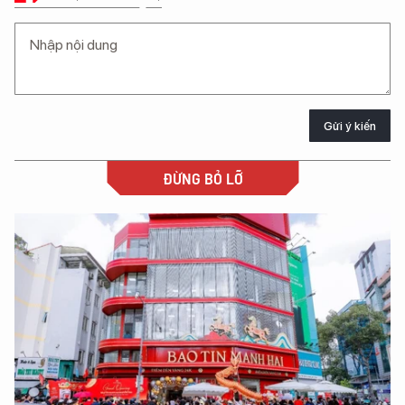
Gửi ý kiến
ĐỪNG BỎ LỠ