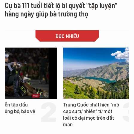
Cụ bà 111 tuổi tiết lộ bí quyết "tập luyện"
hàng ngày giúp bà trường thọ
ĐỌC NHIỀU
Trung Quốc phát hiện “mỏ
Loạt dự án bất động 
cao su tự nhiên” từ một
Đà Nẵng sắp bị kiểm t
loài cỏ dại mọc trên đất
mặn