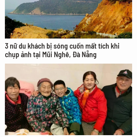
3 nữ du khách bị sóng cuốn mất tích khi
chụp ảnh tại Mũi Nghê, Đà Nẵng