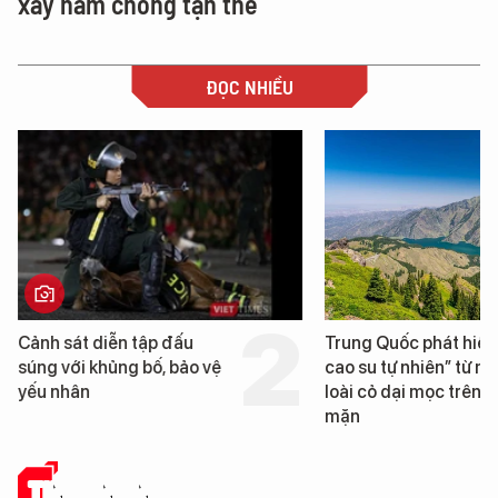
xây hầm chống tận thế
ĐỌC NHIỀU
Trung Quốc phát hiện “mỏ
Loạt dự án bất động 
cao su tự nhiên” từ một
Đà Nẵng sắp bị kiểm t
loài cỏ dại mọc trên đất
mặn
TIN CÔNG NGHỆ