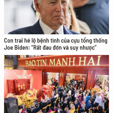
Con trai hé lộ bệnh tình của cựu tổng thống
Joe Biden: “Rất đau đớn và suy nhược”