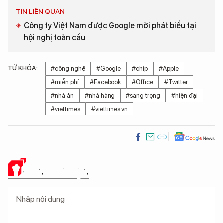
TIN LIÊN QUAN
Công ty Việt Nam được Google mời phát biểu tại
hội nghị toàn cầu
TỪ KHÓA:
#công nghệ
#Google
#chip
#Apple
#miễn phí
#Facebook
#Office
#Twitter
#nhà ăn
#nhà hàng
#sang trọng
#hiện đại
#viettimes
#viettimes.vn
Ý KIẾN CỦA BẠN