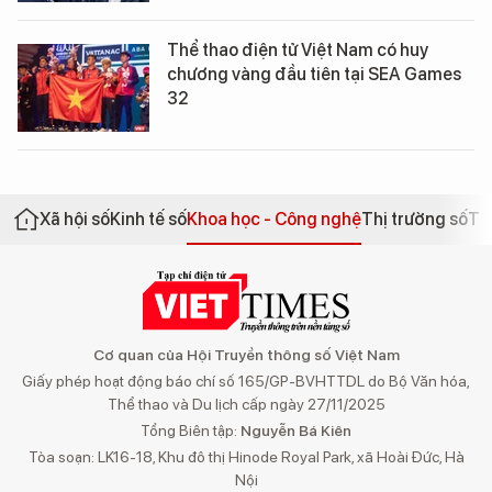
Thể thao điện tử Việt Nam có huy
chương vàng đầu tiên tại SEA Games
32
Xã hội số
Kinh tế số
Khoa học - Công nghệ
Thị trường số
Th
Cơ quan của Hội Truyền thông số Việt Nam
Giấy phép hoạt động báo chí số 165/GP-BVHTTDL do Bộ Văn hóa,
Thể thao và Du lịch cấp ngày 27/11/2025
Tổng Biên tập:
Nguyễn Bá Kiên
Tòa soạn: LK16-18, Khu đô thị Hinode Royal Park, xã Hoài Đức, Hà
Nội