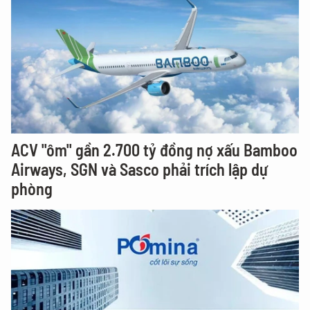
ACV "ôm" gần 2.700 tỷ đồng nợ xấu Bamboo
Airways, SGN và Sasco phải trích lập dự
phòng