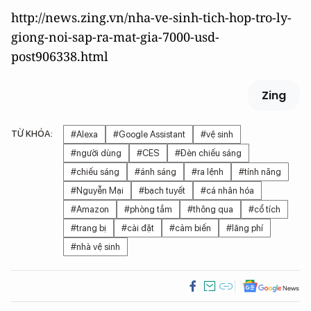
http://news.zing.vn/nha-ve-sinh-tich-hop-tro-ly-
giong-noi-sap-ra-mat-gia-7000-usd-
post906338.html
Zing
TỪ KHÓA:
#Alexa
#Google Assistant
#vệ sinh
#người dùng
#CES
#Đèn chiếu sáng
#chiếu sáng
#ánh sáng
#ra lệnh
#tính năng
#Nguyễn Mại
#bạch tuyết
#cá nhân hóa
#Amazon
#phòng tắm
#thông qua
#cổ tích
#trang bị
#cài đặt
#cảm biến
#lãng phí
#nhà vệ sinh