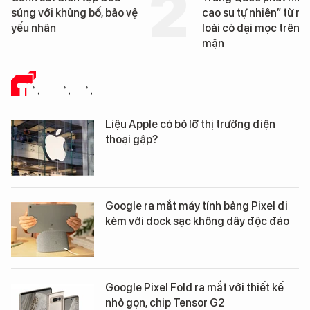
cao su tự nhiên” từ một
Đà Nẵng sắp bị kiểm t
loài cỏ dại mọc trên đất
mặn
TIN CÔNG NGHỆ
Liệu Apple có bỏ lỡ thị trường điện
thoại gập?
Google ra mắt máy tính bảng Pixel đi
kèm với dock sạc không dây độc đáo
Google Pixel Fold ra mắt với thiết kế
nhỏ gọn, chip Tensor G2