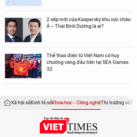
2 sếp mới của Kaspersky khu vực châu
Á – Thái Bình Dương là ai?
Thể thao điện tử Việt Nam có huy
chương vàng đầu tiên tại SEA Games
32
Xã hội số
Kinh tế số
Khoa học - Công nghệ
Thị trường số
Th