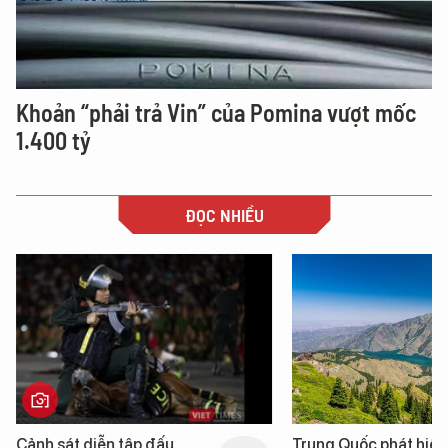
Khoản “phải trả Vin” của Pomina vượt mốc
1.400 tỷ
ĐỌC NHIỀU
Trung Quốc phát hiện “mỏ
Loạt dự án bất động 