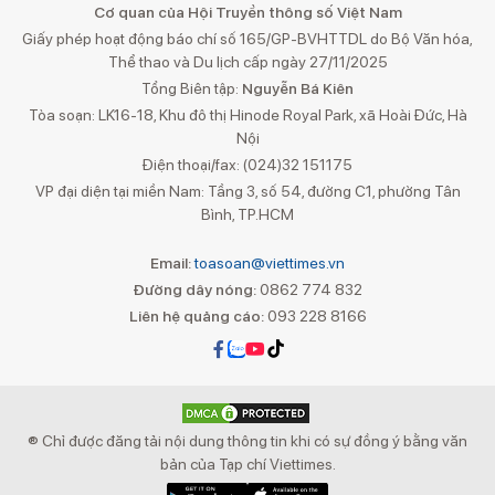
Cơ quan của Hội Truyền thông số Việt Nam
Giấy phép hoạt động báo chí số 165/GP-BVHTTDL do Bộ Văn hóa,
Thể thao và Du lịch cấp ngày 27/11/2025
Tổng Biên tập:
Nguyễn Bá Kiên
Tòa soạn: LK16-18, Khu đô thị Hinode Royal Park, xã Hoài Đức, Hà
Nội
Điện thoại/fax: (024)32 151175
VP đại diện tại miền Nam: Tầng 3, số 54, đường C1, phường Tân
Bình, TP.HCM
Email:
toasoan@viettimes.vn
Đường dây nóng:
0862 774 832
Liên hệ quảng cáo:
093 228 8166
® Chỉ được đăng tải nội dung thông tin khi có sự đồng ý bằng văn
bản của Tạp chí Viettimes.