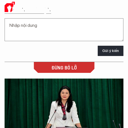
Ý KIẾN CỦA BẠN
Gửi ý kiến
ĐỪNG BỎ LỠ