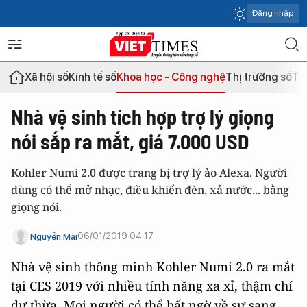
Đăng nhập
Xã hội số
Kinh tế số
Khoa học - Công nghệ
Thị trường số
Th
Nhà vệ sinh tích hợp trợ lý giọng
nói sắp ra mắt, giá 7.000 USD
Kohler Numi 2.0 được trang bị trợ lý ảo Alexa. Người
dùng có thể mở nhạc, điều khiển đèn, xả nước... bằng
giọng nói.
06/01/2019 04:17
Nguyễn Mai
Nhà vệ sinh thông minh Kohler Numi 2.0 ra mắt
tại CES 2019 với nhiều tính năng xa xỉ, thậm chí
dư thừa. Mọi người có thể bất ngờ về sự sang