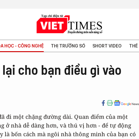
A HỌC - CÔNG NGHỆ
THỊ TRƯỜNG SỐ
SHORT VIDEO
THẾ 
ại cho bạn điều gì vào
đã đi một chặng đường dài. Quan điểm của một
g ở nhà dễ dàng hơn, và thú vị hơn - để tự động
ây là bốn cách mà ngôi nhà thông minh của bạn có