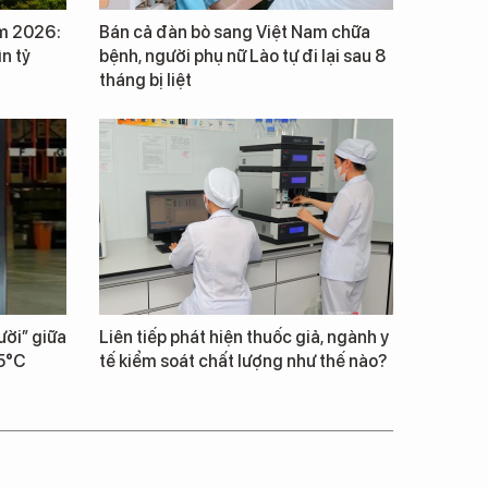
m 2026:
Bán cả đàn bò sang Việt Nam chữa
ìn tỷ
bệnh, người phụ nữ Lào tự đi lại sau 8
tháng bị liệt
ười” giữa
Liên tiếp phát hiện thuốc giả, ngành y
15°C
tế kiểm soát chất lượng như thế nào?