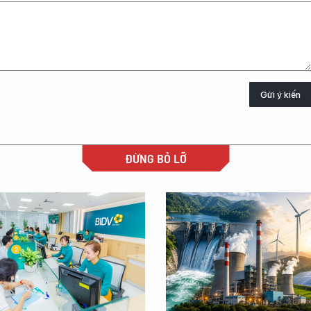
Gửi ý kiến
ĐỪNG BỎ LỠ