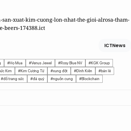
a-san-xuat-kim-cuong-lon-nhat-the-gioi-alrosa-tham-
e-beers-174388.ict
ICTNews
g
#Họ Mua
#Venus Jewel
#Rosy Blue NV
#KGK Group
sức Kim
#Kim Cương Từ
#xung đột
#Đình Kiên
#bán lẻ
#đồ trang sức
#đá quý
#nguồn cung
#Blockchain