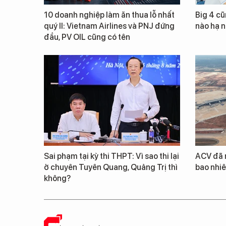
10 doanh nghiệp làm ăn thua lỗ nhất
Big 4 cũ
quý II: Vietnam Airlines và PNJ đứng
nào hạ n
đầu, PV OIL cũng có tên
Sai phạm tại kỳ thi THPT: Vì sao thi lại
ACV đã 
ở chuyên Tuyên Quang, Quảng Trị thì
bao nhiê
không?