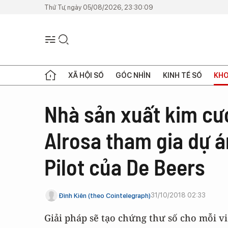
Thứ Tư, ngày 05/08/2026, 23:30:09
XÃ HỘI SỐ
GÓC NHÌN
KINH TẾ SỐ
KHO
Nhà sản xuất kim cươ
Alrosa tham gia dự á
Pilot của De Beers
31/10/2018 02:33
Đình Kiên (theo Cointelegraph)
Giải pháp sẽ tạo chứng thư số cho mỗi vi