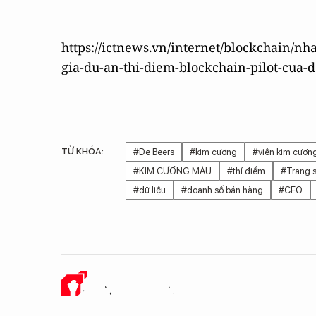
https://ictnews.vn/internet/blockchain/nh
gia-du-an-thi-diem-blockchain-pilot-cua-d
TỪ KHÓA:
#De Beers
#kim cương
#viên kim cươn
#KIM CƯƠNG MÁU
#thí điểm
#Trang 
#dữ liệu
#doanh số bán hàng
#CEO
Ý KIẾN CỦA BẠN