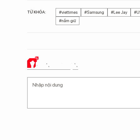
TỪ KHÓA:
#viettimes
#Samsung
#Lee Jay
#U
#nắm giữ
Ý KIẾN CỦA BẠN