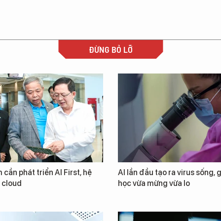
ĐỪNG BỎ LỠ
 cần phát triển AI First, hệ
AI lần đầu tạo ra virus sống, 
i cloud
học vừa mừng vừa lo