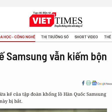
A HỌC - CÔNG NGHỆ
THỊ TRƯỜNG SỐ
SHORT VIDEO
THẾ 
 kế Samsung vẫn kiếm bộn
 thừa kế của tập đoàn khổng lồ Hàn Quốc Samsung
này bị bắt.