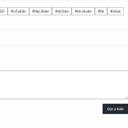
SD
#cổ phần
#tập đoàn
#dự báo
#lợi nhuận
#lãi
#chưa
Gửi ý kiến