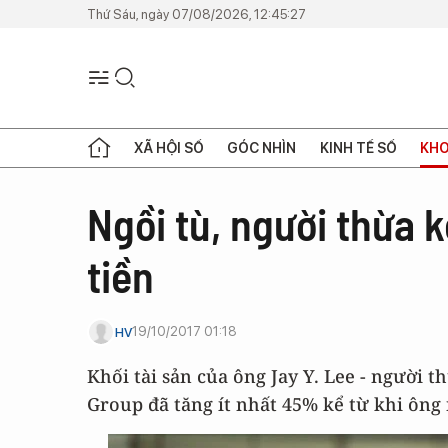
Thứ Sáu, ngày 07/08/2026, 12:45:27
XÃ HỘI SỐ
GÓC NHÌN
KINH TẾ SỐ
KHO
Ngồi tù, người thừa
tiền
19/10/2017 01:18
HV
Khối tài sản của ông Jay Y. Lee - người
Group đã tăng ít nhất 45% kể từ khi ông 