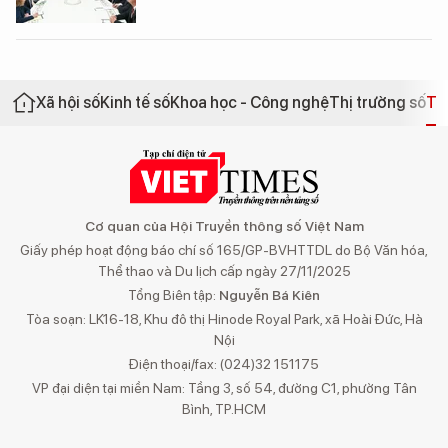
Xã hội số
Kinh tế số
Khoa học - Công nghệ
Thị trường số
Th
Cơ quan của Hội Truyền thông số Việt Nam
Giấy phép hoạt động báo chí số 165/GP-BVHTTDL do Bộ Văn hóa,
Thể thao và Du lịch cấp ngày 27/11/2025
Tổng Biên tập:
Nguyễn Bá Kiên
Tòa soạn: LK16-18, Khu đô thị Hinode Royal Park, xã Hoài Đức, Hà
Nội
Điện thoại/fax: (024)32 151175
VP đại diện tại miền Nam: Tầng 3, số 54, đường C1, phường Tân
Bình, TP.HCM