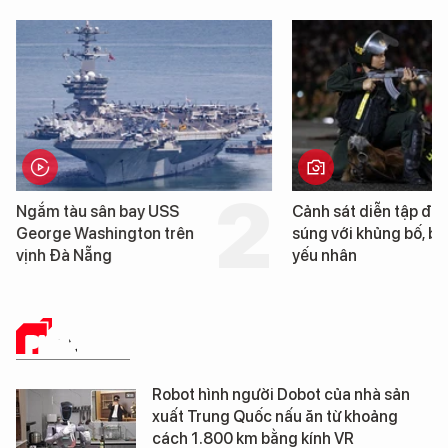
n bay USS
Cảnh sát diễn tập đấu
ington trên
súng với khủng bố, bảo vệ
yếu nhân
PHÂN TÍCH
Robot hình người Dobot của nhà sản
xuất Trung Quốc nấu ăn từ khoảng
cách 1.800 km bằng kính VR