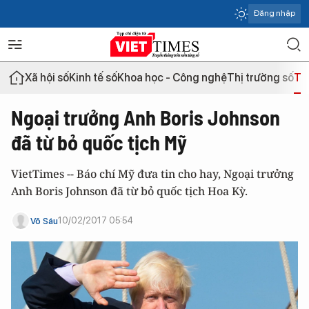
Đăng nhập
Xã hội số
Kinh tế số
Khoa học - Công nghệ
Thị trường số
Th
Ngoại trưởng Anh Boris Johnson
đã từ bỏ quốc tịch Mỹ
VietTimes -- Báo chí Mỹ đưa tin cho hay, Ngoại trưởng
Anh Boris Johnson đã từ bỏ quốc tịch Hoa Kỳ.
10/02/2017 05:54
Võ Sáu