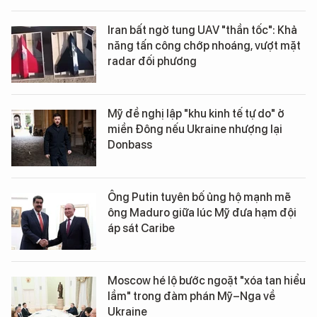
Iran bất ngờ tung UAV "thần tốc": Khả
năng tấn công chớp nhoáng, vượt mặt
radar đối phương
Mỹ đề nghị lập "khu kinh tế tự do" ở
miền Đông nếu Ukraine nhượng lại
Donbass
Ông Putin tuyên bố ủng hộ mạnh mẽ
ông Maduro giữa lúc Mỹ đưa hạm đội
áp sát Caribe
Moscow hé lộ bước ngoặt "xóa tan hiểu
lầm" trong đàm phán Mỹ–Nga về
Ukraine