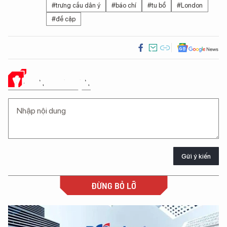
#trưng cầu dân ý
#báo chí
#tu bổ
#London
#đề cập
Ý KIẾN CỦA BẠN
Gửi ý kiến
ĐỪNG BỎ LỠ