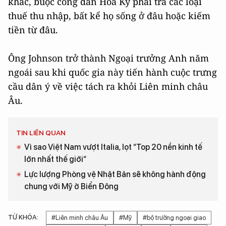
khác, buộc công dân Hoa Kỳ phải trả các loại
thuế thu nhập, bất kể họ sống ở đâu hoặc kiếm
tiền từ đâu.
Ông Johnson trở thành Ngoại trưởng Anh năm
ngoái sau khi quốc gia này tiến hành cuộc trưng
cầu dân ý về việc tách ra khỏi Liên minh châu
Âu.
TIN LIÊN QUAN
Vì sao Việt Nam vượt Italia, lọt “Top 20 nền kinh tế
lớn nhất thế giới“
Lực lượng Phòng vệ Nhật Bản sẽ không hành động
chung với Mỹ ở Biển Đông
TỪ KHÓA:
#Liên minh châu Âu
#Mỹ
#bộ trưởng ngoại giao