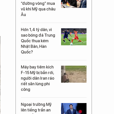
“đường vòng” mua
vũ khí Mỹ qua châu
Âu
Hơn 1,4 tỷ dân, vì
sao bóng đá Trung
Quốc thua kém
Nhật Bản, Hàn
Quốc?
Máy bay tiêm kích
F-15 Mỹ bị bắn rơi,
người dân Iran ráo
riết săn lùng phi
công
Ngoại trưởng Mỹ
lên tiếng trấn an