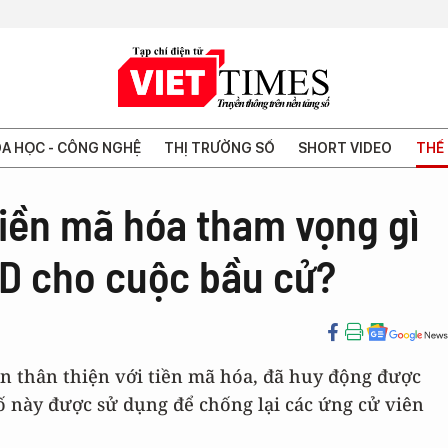
A HỌC - CÔNG NGHỆ
THỊ TRƯỜNG SỐ
SHORT VIDEO
THẾ 
iền mã hóa tham vọng gì
SD cho cuộc bầu cử?
ên thân thiện với tiền mã hóa, đã huy động được
ố này được sử dụng để chống lại các ứng cử viên