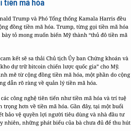
i tiền mã hóa
onald Trump và Phó Tổng thống Kamala Harris đều
cộng đồng tiền mã hóa. Trump, từng gọi tiền mã hóa
ộ và bày tỏ mong muốn biến Mỹ thành “thủ đô tiền mã
g cam kết sẽ sa thải Chủ tịch Ủy ban Chứng khoán và
“kho dự trữ bitcoin chiến lược quốc gia” cho Mỹ.
ạnh mẽ từ cộng đồng tiền mã hóa, một phần do cộng
 dẫn rõ ràng về quản lý tiền mã hóa.
 các công nghệ tiên tiến như tiền mã hóa và trí tuệ
n trọng hơn về tiền mã hóa. Gần đây, tại một buổi
ết bảo vệ quyền lợi người tiêu dùng và nhà đầu tư
uy nhiên, những phát biểu của bà chưa đủ để thu hút