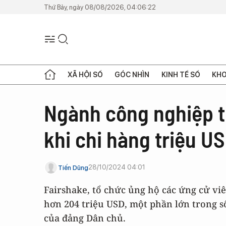
Thứ Bảy, ngày 08/08/2026, 04:06:22
XÃ HỘI SỐ
GÓC NHÌN
KINH TẾ SỐ
KHO
Ngành công nghiệp t
khi chi hàng triệu U
28/10/2024 04:01
Tiến Dũng
Fairshake, tổ chức ủng hộ các ứng cử vi
hơn 204 triệu USD, một phần lớn trong s
của đảng Dân chủ.