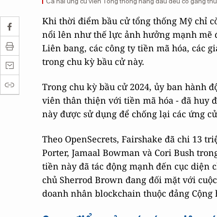
Cả hai ứng cử viên Tổng thống hàng đầu đều cố gắng thu 
Khi thời điểm bầu cử tổng thống Mỹ chỉ c
nổi lên như thế lực ảnh hưởng mạnh mẽ đ
Liên bang, các công ty tiền mã hóa, các g
trong chu kỳ bầu cử này.
Trong chu kỳ bầu cử 2024, ủy ban hành độ
viên thân thiện với tiền mã hóa - đã huy
này được sử dụng để chống lại các ứng c
Theo OpenSecrets, Fairshake đã chi 13 tri
Porter, Jamaal Bowman và Cori Bush trong 
tiền này đã tác động mạnh đến cục diện ch
chủ Sherrod Brown đang đối mặt với cuộc 
doanh nhân blockchain thuộc đảng Cộng 