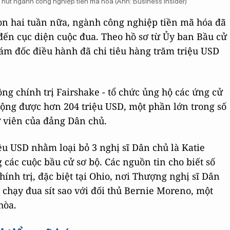
hút ngành công nghiệp tiền mã hóa (Ảnh: Business Insider)
òn hai tuần nữa, ngành công nghiệp tiền mã hóa đã
ến cục diện cuộc đua. Theo hồ sơ từ Ủy ban Bầu cử
iám đốc điều hành đã chi tiêu hàng trăm triệu USD
ng chính trị Fairshake - tổ chức ủng hộ các ứng cử
 động được hơn 204 triệu USD, một phần lớn trong số
ử viên của đảng Dân chủ.
ệu USD nhằm loại bỏ 3 nghị sĩ Dân chủ là Katie
các cuộc bầu cử sơ bộ. Các nguồn tin cho biết số
ính trị, đặc biệt tại Ohio, nơi Thượng nghị sĩ Dân
chạy đua sít sao với đối thủ Bernie Moreno, một
hòa.