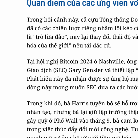
Quan điểm của các ứng viên vớ
Trong bối cảnh này, cả cựu Tổng thống D
đã có các chiến lược riêng nhằm lôi kéo 
là “trò lừa đảo”, nay lại thay đổi thái đ
hóa của thế giới” nếu tái đắc cử.
Tại hội nghị Bitcoin 2024 ở Nashville, ôn
Giao dịch (SEC) Gary Gensler và thiết lập 
Phát biểu này đã nhận được sự ủng hộ m
đồng này mong muốn SEC đưa ra các hướng
Trong khi đó, bà Harris tuyên bố sẽ hỗ trợ
nhân tạo, nhưng bà lại giữ lập trường thậ
gây quỹ ở Phố Wall vào tháng 9, bà cam k
trong việc thúc đẩy đổi mới công nghệ. T
mạnh mẽ sự ủng hộ từ giới tiền mã hóa.