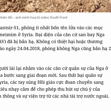
 phản đối - anh minh họa từ video South Front
ntsir-S1, phóng ít nhất bốn tên lửa vào các mục
meimim ở Syria. Đại diện của căn cứ san bay Nga
AV) đã bị bắn hạ. Không có thiệt hại hoặc thương
vào ngày 24.04.2018, phòng không Nga cũng bắn hạ 2
ười lái lại nhằm vào các căn cứ quân sự của Nga ở
ia bước sang giai đoạn mới. Sau thất bại quân sự
yria, các tay súng Hồi giáo cực đoan chuyển sang
iêu nhạy cảm để cho phép thu hút sự chú ý của
thông và sự viện trợ từ các nhà tài trợ nước ngoài.