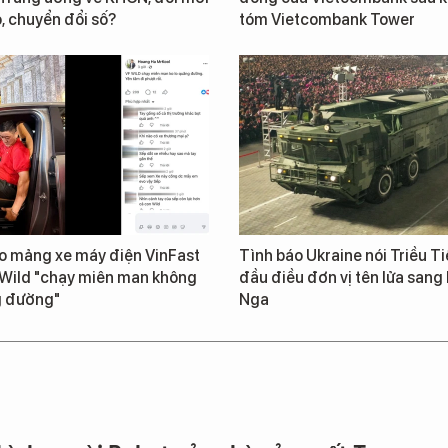
, chuyển đổi số?
tóm Vietcombank Tower
o mảng xe máy điện VinFast
Tình báo Ukraine nói Triều Ti
 Wild "chạy miên man không
đầu điều đơn vị tên lửa sang 
g đường"
Nga