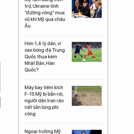
trợ, Ukraine tính
“đường vòng” mua
vũ khí Mỹ qua châu
Âu
Hơn 1,4 tỷ dân, vì
sao bóng đá Trung
Quốc thua kém
Nhật Bản, Hàn
Quốc?
Máy bay tiêm kích
F-15 Mỹ bị bắn rơi,
người dân Iran ráo
riết săn lùng phi
công
Ngoại trưởng Mỹ