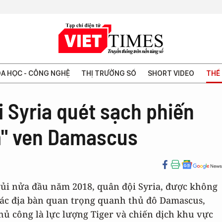
A HỌC - CÔNG NGHỆ
THỊ TRƯỜNG SỐ
SHORT VIDEO
THẾ 
 Syria quét sạch phiến
ầm" ven Damascus
gủi nửa đầu năm 2018, quân đội Syria, được không
 các địa bàn quan trọng quanh thủ đô Damascus,
hủ công là lực lượng Tiger và chiến dịch khu vực