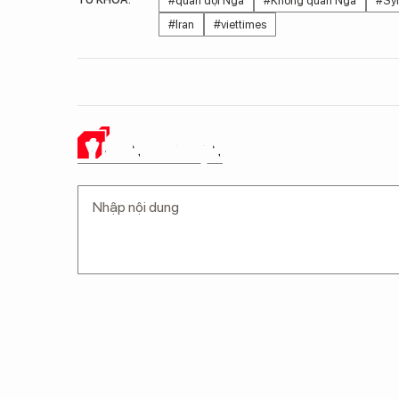
#quân đội Nga
#Không quân Nga
#Syr
#Iran
#viettimes
Ý KIẾN CỦA BẠN