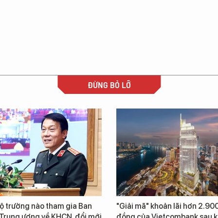
ĐỪNG BỎ LỠ
ộ trưởng nào tham gia Ban
"Giải mã" khoản lãi hơn 2.900
 Trung ương về KHCN, đổi mới
đồng của Vietcombank sau k