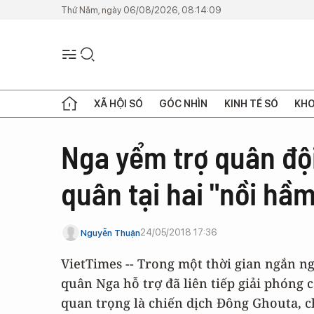
Thứ Năm, ngày 06/08/2026, 08:14:09
XÃ HỘI SỐ
GÓC NHÌN
KINH TẾ SỐ
KHO
Nga yểm trợ quân đội
quân tại hai "nồi h
24/05/2018 17:36
Nguyễn Thuận
VietTimes -- Trong một thời gian ngắn n
quân Nga hỗ trợ đã liên tiếp giải phóng
quan trọng là chiến dịch Đông Ghouta, c