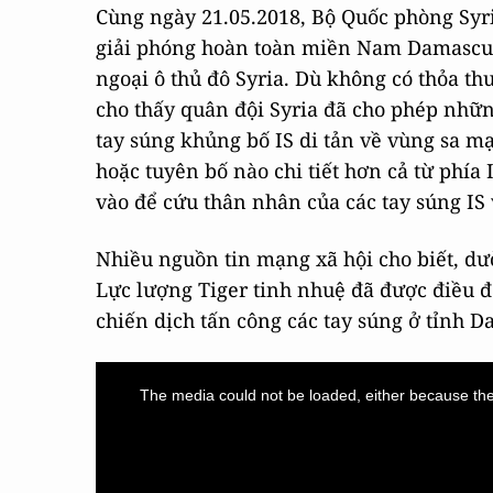
Cùng ngày 21.05.2018, Bộ Quốc phòng Syri
giải phóng hoàn toàn miền Nam Damascus 
ngoại ô thủ đô Syria. Dù không có thỏa th
cho thấy quân đội Syria đã cho phép những
tay súng khủng bố IS di tản về vùng sa 
hoặc tuyên bố nào chi tiết hơn cả từ phía
vào để cứu thân nhân của các tay súng IS
Nhiều nguồn tin mạng xã hội cho biết, dư
Lực lượng Tiger tinh nhuệ đã được điều 
chiến dịch tấn công các tay súng ở tỉnh D
This
is
a
The media could not be loaded, either because the 
modal
window.