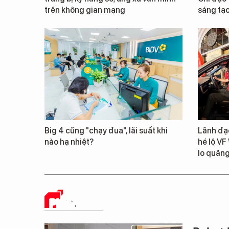
trên không gian mạng
sáng tạo
Big 4 cũng "chạy đua", lãi suất khi
Lãnh đạ
nào hạ nhiệt?
hé lộ VF
lo quãn
PHÂN TÍCH