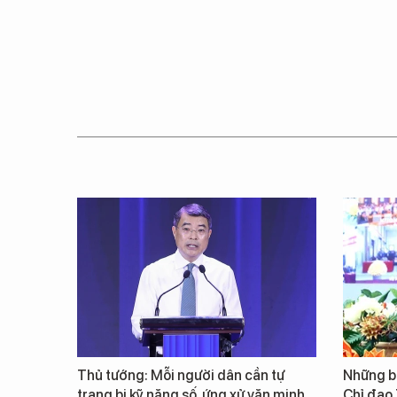
Thủ tướng: Mỗi người dân cần tự
Những b
trang bị kỹ năng số, ứng xử văn minh
Chỉ đạo