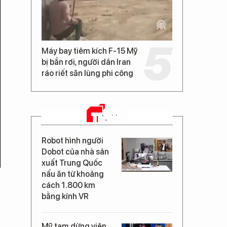
Máy bay tiêm kích F-15 Mỹ
bị bắn rơi, người dân Iran
ráo riết săn lùng phi công
TIN MỚI
Robot hình người
Dobot của nhà sản
xuất Trung Quốc
nấu ăn từ khoảng
cách 1.800 km
bằng kính VR
Mỹ tạm dừng viện