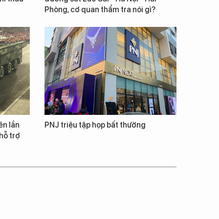
Phòng, cơ quan thẩm tra nói gì?
ên lần
PNJ triệu tập họp bất thường
hỗ trợ