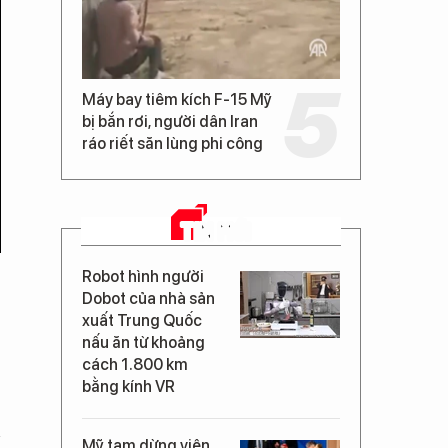
Máy bay tiêm kích F-15 Mỹ
bị bắn rơi, người dân Iran
ráo riết săn lùng phi công
TIN MỚI
Robot hình người
Dobot của nhà sản
xuất Trung Quốc
nấu ăn từ khoảng
cách 1.800 km
bằng kính VR
Mỹ tạm dừng viện