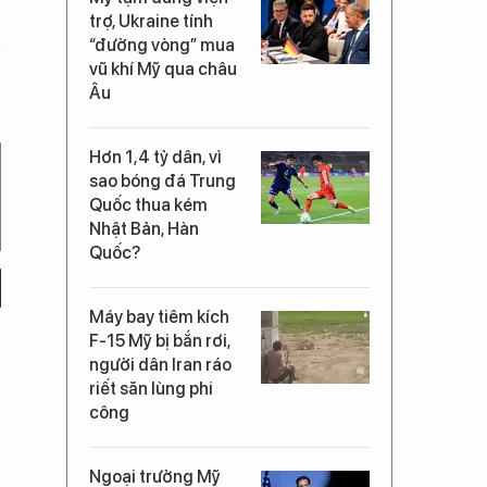
trợ, Ukraine tính
“đường vòng” mua
vũ khí Mỹ qua châu
Âu
Hơn 1,4 tỷ dân, vì
sao bóng đá Trung
Quốc thua kém
Nhật Bản, Hàn
Quốc?
Máy bay tiêm kích
F-15 Mỹ bị bắn rơi,
người dân Iran ráo
riết săn lùng phi
công
Ngoại trưởng Mỹ