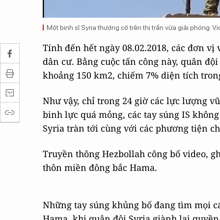
Một binh sĩ Syria thượng cờ trên thị trấn vừa giải phóng.
Tính đến hết ngày 08.02.2018, các đơn vị 
dân cư. Bằng cuộc tấn công này, quân đội
khoảng 150 km2, chiếm 7% diện tích trong
Như vậy, chỉ trong 24 giờ các lực lượng v
binh lực quá mỏng, các tay súng IS khôn
Syria tràn tới cùng với các phương tiện c
Truyền thông Hezbollah công bố video, ghi
thôn miền đông bắc Hama.
Những tay súng khủng bố đang tìm mọi cá
Hama, khi quân đội Syria giành lại quyền 