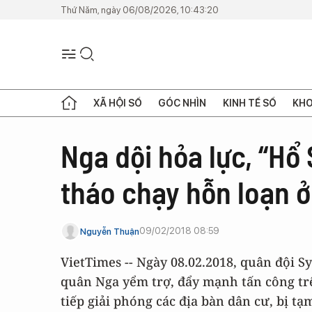
Thứ Năm, ngày 06/08/2026, 10:43:20
XÃ HỘI SỐ
GÓC NHÌN
KINH TẾ SỐ
KHO
Nga dội hỏa lực, “Hổ
tháo chạy hỗn loạn 
09/02/2018 08:59
Nguyễn Thuận
VietTimes -- Ngày 08.02.2018, quân đội S
quân Nga yểm trợ, đẩy mạnh tấn công tr
tiếp giải phóng các địa bàn dân cư, bị t