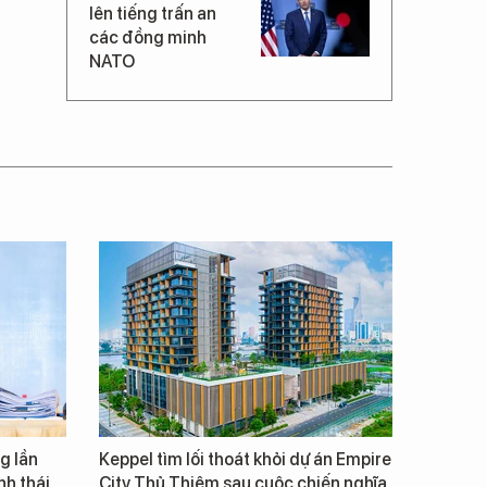
lên tiếng trấn an
các đồng minh
NATO
g lần
Keppel tìm lối thoát khỏi dự án Empire
inh thái
City Thủ Thiêm sau cuộc chiến nghĩa