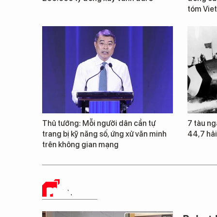
tóm Vie
Thủ tướng: Mỗi người dân cần tự
7 tàu ng
trang bị kỹ năng số, ứng xử văn minh
44,7 hải
trên không gian mạng
PHÂN TÍCH