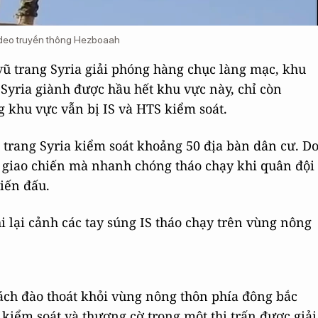
 Video truyền thông Hezboaah
vũ trang Syria giải phóng hàng chục làng mạc, khu
 Syria giành được hầu hết khu vực này, chỉ còn
 khu vực vẫn bị IS và HTS kiểm soát.
ũ trang Syria kiểm soát khoảng 50 địa bàn dân cư. D
g giao chiến mà nhanh chóng tháo chạy khi quân đội
hiến đấu.
 lại cảnh các tay súng IS tháo chạy trên vùng nông
ch đào thoát khỏi vùng nông thôn phía đông bắc
kiểm soát và thượng cờ trong một thị trấn được giải