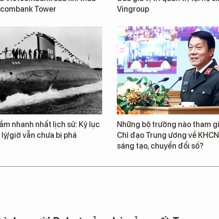
tcombank Tower
Vingroup
ầm nhanh nhất lịch sử: Kỷ lục
Những bộ trưởng nào tham g
 lý/giờ vẫn chưa bị phá
Chỉ đạo Trung ương về KHCN,
sáng tạo, chuyển đổi số?