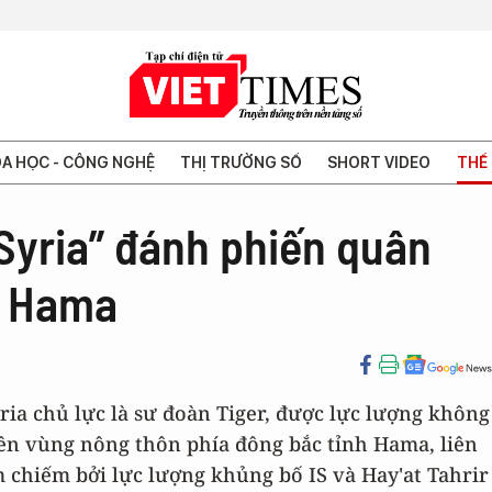
A HỌC - CÔNG NGHỆ
THỊ TRƯỜNG SỐ
SHORT VIDEO
THẾ 
 Syria” đánh phiến quân
ở Hama
yria chủ lực là sư đoàn Tiger, được lực lượng không
ên vùng nông thôn phía đông bắc tỉnh Hama, liên
ạm chiếm bởi lực lượng khủng bố IS và Hay'at Tahrir