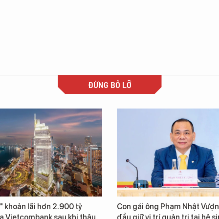
ĐỪNG BỎ LỠ
" khoản lãi hơn 2.900 tỷ
Con gái ông Phạm Nhật Vượn
a Vietcombank sau khi thâu
đầu giữ vị trí quản trị tại hệ s