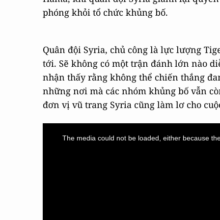
phóng khỏi tổ chức khủng bố.
Quân đội Syria, chủ công là lực lượng Tig
tới. Sẽ không có một trận đánh lớn nào di
nhận thấy rằng không thể chiến thắng đan
những nơi mà các nhóm khủng bố vẫn còn
đơn vị vũ trang Syria cũng làm lơ cho cuộ
This
is
a
The media could not be loaded, either because the 
modal
window.