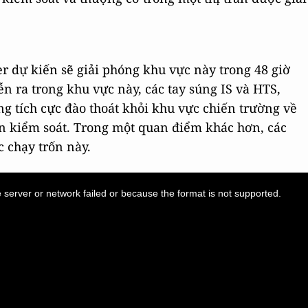
er dự kiến sẽ giải phóng khu vực này trong 48 giờ
ễn ra trong khu vực này, các tay súng IS và HTS,
g tích cực đào thoát khỏi khu vực chiến trường về
 kiểm soát. Trong một quan điểm khác hơn, các
c chạy trốn này.
server or network failed or because the format is not supported.