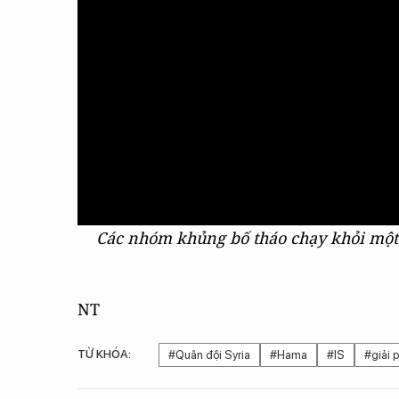
Các nhóm khủng bố tháo chạy khỏi một t
NT
TỪ KHÓA:
#Quân đội Syria
#Hama
#IS
#giải 