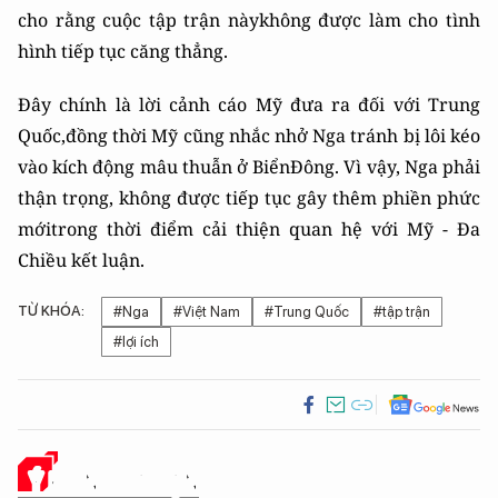
cho rằng cuộc tập trận nàykhông được làm cho tình
hình tiếp tục căng thẳng.
Đây chính là lời cảnh cáo Mỹ đưa ra đối với Trung
Quốc,đồng thời Mỹ cũng nhắc nhở Nga tránh bị lôi kéo
vào kích động mâu thuẫn ở BiểnĐông. Vì vậy, Nga phải
thận trọng, không được tiếp tục gây thêm phiền phức
mớitrong thời điểm cải thiện quan hệ với Mỹ - Đa
Chiều kết luận.
TỪ KHÓA:
#Nga
#Việt Nam
#Trung Quốc
#tập trận
#lợi ích
Ý KIẾN CỦA BẠN