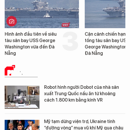
Cận cảnh chiến hạm hộ
Loạt dự án bất động 
tống tàu sân bay USS
Đà Nẵng sắp bị kiểm t
George Washington đến
Đà Nẵng
PHÂN TÍCH
Robot hình người Dobot của nhà sản
xuất Trung Quốc nấu ăn từ khoảng
cách 1.800 km bằng kính VR
Mỹ tạm dừng viện trợ, Ukraine tính
“đường vòng” mua vũ khí Mỹ qua châu