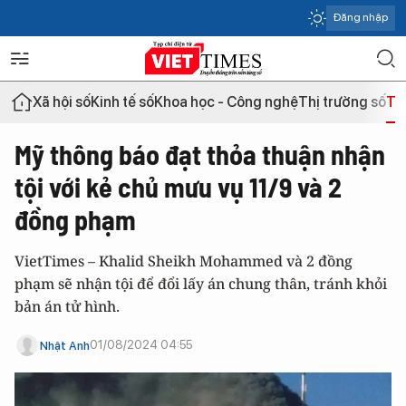
Đăng nhập
Xã hội số
Kinh tế số
Khoa học - Công nghệ
Thị trường số
Th
Mỹ thông báo đạt thỏa thuận nhận
tội với kẻ chủ mưu vụ 11/9 và 2
đồng phạm
VietTimes – Khalid Sheikh Mohammed và 2 đồng
phạm sẽ nhận tội để đổi lấy án chung thân, tránh khỏi
bản án tử hình.
01/08/2024 04:55
Nhật Anh