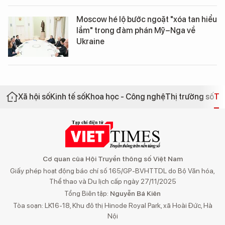
Moscow hé lộ bước ngoặt "xóa tan hiểu
lầm" trong đàm phán Mỹ–Nga về
Ukraine
Xã hội số
Kinh tế số
Khoa học - Công nghệ
Thị trường số
Th
Cơ quan của Hội Truyền thông số Việt Nam
Giấy phép hoạt động báo chí số 165/GP-BVHTTDL do Bộ Văn hóa,
Thể thao và Du lịch cấp ngày 27/11/2025
Tổng Biên tập:
Nguyễn Bá Kiên
Tòa soạn: LK16-18, Khu đô thị Hinode Royal Park, xã Hoài Đức, Hà
Nội