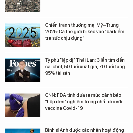
Chiến tranh thương mại Mỹ–Trung
2025: Cả thế giới bị kéo vào “bài kiểm
tra sức chịu đựng”
Tỷ phú "lập dị" Thái Lan: 3 lần tìm đến
cái chết, 50 tuổi xuất gia, 70 tuổi tặng
95% tài sản
CNN: FDA tính đưa ra mức cảnh báo
"hộp đen" nghiêm trọng nhất đối với
vaccine Covid-19
Binh sĩ Anh được xác nhận hoạt động