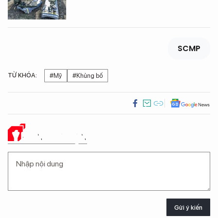
SCMP
TỪ KHÓA:
#Mỹ
#Khủng bố
Ý KIẾN CỦA BẠN
Gửi ý kiến