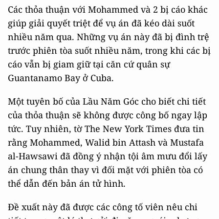
Các thỏa thuận với Mohammed và 2 bị cáo khác
giúp giải quyết triệt để vụ án đã kéo dài suốt
nhiều năm qua. Những vụ án này đã bị đình trệ
trước phiên tòa suốt nhiều năm, trong khi các bị
cáo vẫn bị giam giữ tại căn cứ quân sự
Guantanamo Bay ở Cuba.
Một tuyên bố của Lầu Năm Góc cho biết chi tiết
của thỏa thuận sẽ không được công bố ngay lập
tức. Tuy nhiên, tờ The New York Times đưa tin
rằng Mohammed, Walid bin Attash và Mustafa
al-Hawsawi đã đồng ý nhận tội âm mưu đổi lấy
án chung thân thay vì đối mặt với phiên tòa có
thể dẫn đến bản án tử hình.
Đề xuất này đã được các công tố viên nêu chi