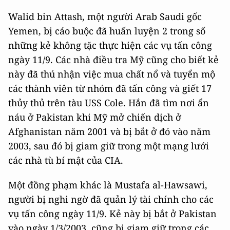
Walid bin Attash, một người Arab Saudi gốc
Yemen, bị cáo buộc đã huấn luyện 2 trong số
những kẻ không tặc thực hiện các vụ tấn công
ngày 11/9. Các nhà điều tra Mỹ cũng cho biết kẻ
này đã thú nhận việc mua chất nổ và tuyển mộ
các thành viên từ nhóm đã tấn công và giết 17
thủy thủ trên tàu USS Cole. Hắn đã tìm nơi ẩn
náu ở Pakistan khi Mỹ mở chiến dịch ở
Afghanistan năm 2001 và bị bắt ở đó vào năm
2003, sau đó bị giam giữ trong một mạng lưới
các nhà tù bí mật của CIA.
Một đồng phạm khác là Mustafa al-Hawsawi,
người bị nghi ngờ đã quản lý tài chính cho các
vụ tấn công ngày 11/9. Kẻ này bị bắt ở Pakistan
vào ngày 1/3/2003, cũng bị giam giữ trong các