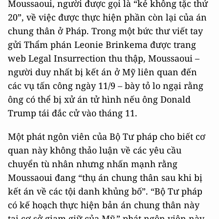
Moussaoui, người được gọi là “kẻ không tặc thứ
20”, về việc được thực hiện phần còn lại của án
chung thân ở Pháp. Trong một bức thư viết tay
gửi Thẩm phán Leonie Brinkema được trang
web Legal Insurrection thu thập, Moussaoui –
người duy nhất bị kết án ở Mỹ liên quan đến
các vụ tấn công ngày 11/9 – bày tỏ lo ngại rằng
ông có thể bị xử án tử hình nếu ông Donald
Trump tái đắc cử vào tháng 11.
Một phát ngôn viên của Bộ Tư pháp cho biết cơ
quan này không thảo luận về các yêu cầu
chuyển tù nhân nhưng nhấn mạnh rằng
Moussaoui đang “thụ án chung thân sau khi bị
kết án về các tội danh khủng bố”. “Bộ Tư pháp
có kế hoạch thực hiện bản án chung thân này
tại cơ sở giam giữ của Mỹ,” phát ngôn viên này