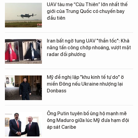
UAV tàu mẹ “Cửu Thiên” lớn nhất thế
giới của Trung Quốc có chuyến bay
đầu tiên
Iran bất ngờ tung UAV "thần tốc": Khả
năng tấn công chớp nhoáng, vượt mặt
radar đối phương
Mỹ đề nghị lập "khu kinh tế tự do" ở
miền Đông nếu Ukraine nhượng lại
Donbass
Ông Putin tuyên bố ủng hộ mạnh mẽ
ông Maduro giữa lúc Mỹ đưa hạm đội
áp sát Caribe