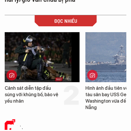
ĐỌC NHIỀU
Hình ảnh đầu tiên về siêu
Cận cảnh chiến
tàu sân bay USS George
tống tàu sân ba
Washington vừa đến Đà
George Washin
Nẵng
Đà Nẵng
PHÂN TÍCH