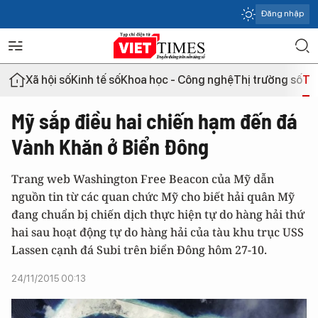
Đăng nhập
Xã hội số
Kinh tế số
Khoa học - Công nghệ
Thị trường số
Th
Mỹ sắp điều hai chiến hạm đến đá
Vành Khăn ở Biển Đông
Trang web Washington Free Beacon của Mỹ dẫn
nguồn tin từ các quan chức Mỹ cho biết hải quân Mỹ
đang chuẩn bị chiến dịch thực hiện tự do hàng hải thứ
hai sau hoạt động tự do hàng hải của tàu khu trục USS
Lassen cạnh đá Subi trên biển Đông hôm 27-10.
24/11/2015 00:13