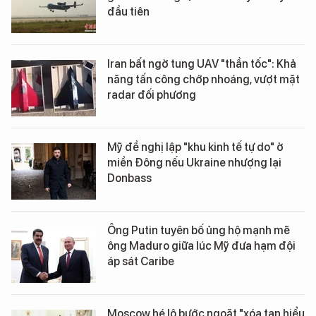
đầu tiên
Iran bất ngờ tung UAV "thần tốc": Khả
năng tấn công chớp nhoáng, vượt mặt
radar đối phương
Mỹ đề nghị lập "khu kinh tế tự do" ở
miền Đông nếu Ukraine nhượng lại
Donbass
Ông Putin tuyên bố ủng hộ mạnh mẽ
ông Maduro giữa lúc Mỹ đưa hạm đội
áp sát Caribe
Moscow hé lộ bước ngoặt "xóa tan hiểu