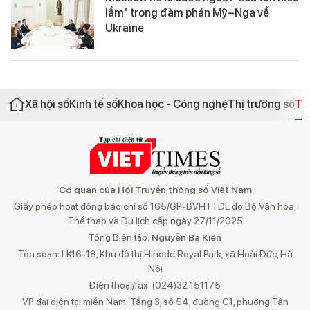
lầm" trong đàm phán Mỹ–Nga về
Ukraine
Xã hội số
Kinh tế số
Khoa học - Công nghệ
Thị trường số
Th
Cơ quan của Hội Truyền thông số Việt Nam
Giấy phép hoạt động báo chí số 165/GP-BVHTTDL do Bộ Văn hóa,
Thể thao và Du lịch cấp ngày 27/11/2025
Tổng Biên tập:
Nguyễn Bá Kiên
Tòa soạn: LK16-18, Khu đô thị Hinode Royal Park, xã Hoài Đức, Hà
Nội
Điện thoại/fax: (024)32 151175
VP đại diện tại miền Nam: Tầng 3, số 54, đường C1, phường Tân