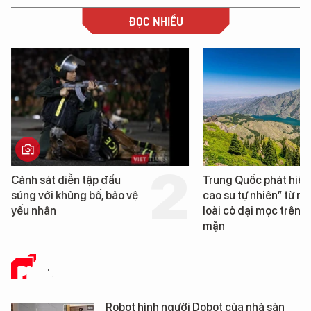
ĐỌC NHIỀU
Trung Quốc phát hiện “mỏ
Loạt dự án bất động
cao su tự nhiên” từ một
Đà Nẵng sắp bị kiểm
loài cỏ dại mọc trên đất
mặn
PHÂN TÍCH
Robot hình người Dobot của nhà sản