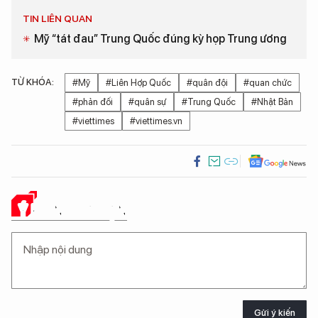
TIN LIÊN QUAN
Mỹ “tát đau” Trung Quốc đúng kỳ họp Trung ương
TỪ KHÓA:
#Mỹ
#Liên Hợp Quốc
#quân đội
#quan chức
#phản đối
#quân sự
#Trung Quốc
#Nhật Bản
#viettimes
#viettimes.vn
Ý KIẾN CỦA BẠN
Gửi ý kiến