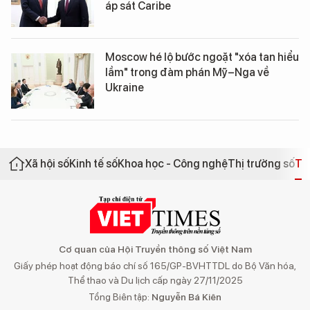
áp sát Caribe
Moscow hé lộ bước ngoặt "xóa tan hiểu
lầm" trong đàm phán Mỹ–Nga về
Ukraine
Xã hội số
Kinh tế số
Khoa học - Công nghệ
Thị trường số
Th
Cơ quan của Hội Truyền thông số Việt Nam
Giấy phép hoạt động báo chí số 165/GP-BVHTTDL do Bộ Văn hóa,
Thể thao và Du lịch cấp ngày 27/11/2025
Tổng Biên tập:
Nguyễn Bá Kiên