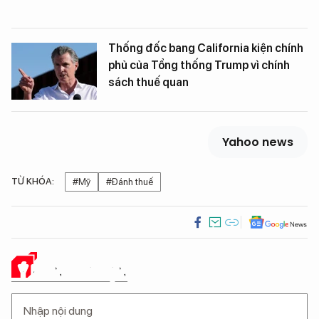
Thống đốc bang California kiện chính
phủ của Tổng thống Trump vì chính
sách thuế quan
Yahoo news
TỪ KHÓA:
#Mỹ
#Đánh thuế
Ý KIẾN CỦA BẠN