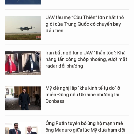
UAV tàu mẹ “Cửu Thiên” lớn nhất thế
giới của Trung Quốc có chuyến bay
đầu tiên
Iran bất ngờ tung UAV "thần tốc": Khả
năng tấn công chớp nhoáng, vượt mặt
radar đối phương
Mỹ đề nghị lập "khu kinh tế tự do" ở
miền Đông nếu Ukraine nhượng lại
Donbass
Ông Putin tuyên bố ủng hộ mạnh mẽ
ông Maduro giữa lúc Mỹ đưa hạm đội