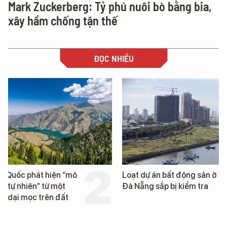
Mark Zuckerberg: Tỷ phú nuôi bò bằng bia,
xây hầm chống tận thế
ĐỌC NHIỀU
Loạt dự án bất động sản ở
Nga xây dựng hơn 1.
Đà Nẵng sắp bị kiểm tra
km "hành lang chống
UAV" bảo vệ tuyến hậ
cần trên chiến trường