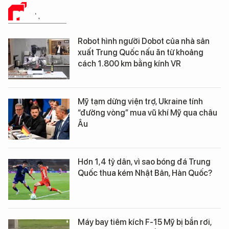
PHÂN TÍCH
Robot hình người Dobot của nhà sản
xuất Trung Quốc nấu ăn từ khoảng
cách 1.800 km bằng kính VR
Mỹ tạm dừng viện trợ, Ukraine tính
“đường vòng” mua vũ khí Mỹ qua châu
Âu
Hơn 1,4 tỷ dân, vì sao bóng đá Trung
Quốc thua kém Nhật Bản, Hàn Quốc?
Máy bay tiêm kích F-15 Mỹ bị bắn rơi,