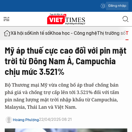
Đăng nhập
Xã hội số
Kinh tế số
Khoa học - Công nghệ
Thị trường số
Th
Mỹ áp thuế cực cao đối với pin mặt
trời từ Đông Nam Á, Campuchia
chịu mức 3.521%
Bộ Thương mại Mỹ vừa công bố áp thuế chống bán
phá giá và chống trợ cấp lên tới 3.521% đối với tấm
pin năng lượng mặt trời nhập khẩu từ Campuchia,
Malaysia, Thái Lan và Việt Nam.
22/04/2025 08:21
Hoàng Phượng