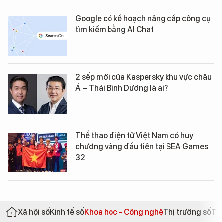
Google có kế hoạch nâng cấp công cụ
tìm kiếm bằng AI Chat
2 sếp mới của Kaspersky khu vực châu
Á – Thái Bình Dương là ai?
Thể thao điện tử Việt Nam có huy
chương vàng đầu tiên tại SEA Games
32
Xã hội số
Kinh tế số
Khoa học - Công nghệ
Thị trường số
Th