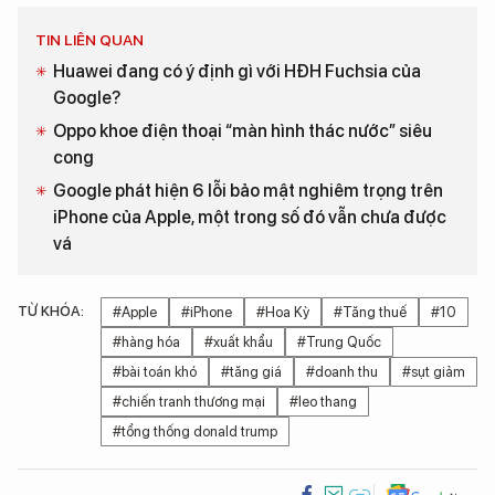
TIN LIÊN QUAN
Huawei đang có ý định gì với HĐH Fuchsia của
Google?
Oppo khoe điện thoại “màn hình thác nước” siêu
cong
Google phát hiện 6 lỗi bảo mật nghiêm trọng trên
iPhone của Apple, một trong số đó vẫn chưa được
vá
TỪ KHÓA:
#Apple
#iPhone
#Hoa Kỳ
#Tăng thuế
#10
#hàng hóa
#xuất khẩu
#Trung Quốc
#bài toán khó
#tăng giá
#doanh thu
#sụt giảm
#chiến tranh thương mại
#leo thang
#tổng thống donald trump