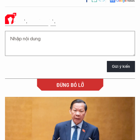
Ý KIẾN CỦA BẠN
Gửi ý kiến
ĐỪNG BỎ LỠ