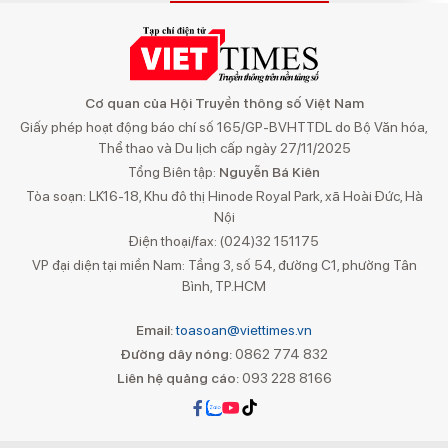
Cơ quan của Hội Truyền thông số Việt Nam
Giấy phép hoạt động báo chí số 165/GP-BVHTTDL do Bộ Văn hóa,
Thể thao và Du lịch cấp ngày 27/11/2025
Tổng Biên tập:
Nguyễn Bá Kiên
Tòa soạn: LK16-18, Khu đô thị Hinode Royal Park, xã Hoài Đức, Hà
Nội
Điện thoại/fax: (024)32 151175
VP đại diện tại miền Nam: Tầng 3, số 54, đường C1, phường Tân
Bình, TP.HCM
Email:
toasoan@viettimes.vn
Đường dây nóng:
0862 774 832
Liên hệ quảng cáo:
093 228 8166