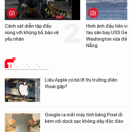
Hình ảnh đầu tiên về siêu
Cận cảnh chiến h
tàu sân bay USS George
tống tàu sân bay 
Washington vừa đến Đà
George Washingt
Nẵng
Đà Nẵng
TIN CÔNG NGHỆ
Liệu Apple có bỏ lỡ thị trường điện
thoại gập?
Google ra mắt máy tính bảng Pixel đi
kèm với dock sạc không dây độc đáo