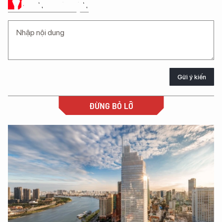
Ý KIẾN CỦA BẠN
Gửi ý kiến
ĐỪNG BỎ LỠ