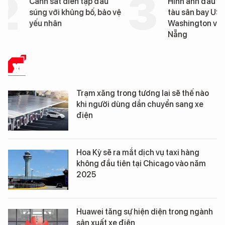
Cảnh sát diễn tập đấu
Hình ảnh đầu tiên về 
súng với khủng bố, bảo vệ
tàu sân bay USS Geo
yếu nhân
Washington vừa đến 
Nẵng
XE
Trạm xăng trong tương lai sẽ thế nào
khi người dùng dần chuyển sang xe
điện
Hoa Kỳ sẽ ra mắt dịch vụ taxi hàng
không đầu tiên tại Chicago vào năm
2025
Huawei tăng sự hiện diện trong ngành
sản xuất xe điện