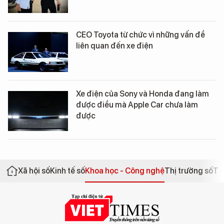
CEO Toyota từ chức vì những vấn đề
liên quan đến xe điện
Xe điện của Sony và Honda đang làm
được điều mà Apple Car chưa làm
được
Xã hội số
Kinh tế số
Khoa học - Công nghệ
Thị trường số
Th