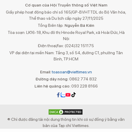
Cơ quan của Hội Truyền thông số Việt Nam
Giấy phép hoạt động báo chí số 165/GP-BVHTTDL do Bộ Văn hóa,
Thể thao và Du lịch cấp ngày 27/11/2025
Tổng Biên tập:
Nguyễn Bá Kiên
Tòa soạn: LK16-18, Khu đô thị Hinode Royal Park, xã Hoài Đức, Hà
Nội
Điện thoại/fax: (024)32 151175
VP đại diện tại miền Nam: Tầng 3, số 54, đường C1, phường Tân
Bình, TP.HCM
Email:
toasoan@viettimes.vn
Đường dây nóng:
0862 774 832
Liên hệ quảng cáo:
093 228 8166
® Chỉ được đăng tải nội dung thông tin khi có sự đồng ý bằng văn
bản của Tạp chí Viettimes.