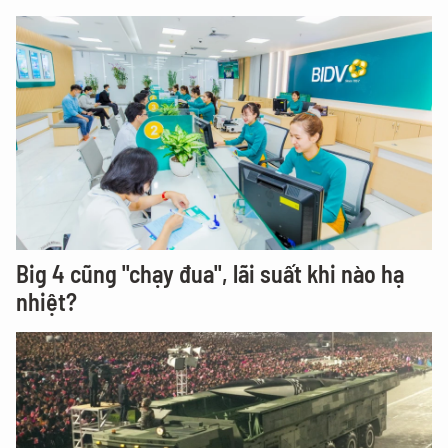
Big 4 cũng "chạy đua", lãi suất khi nào hạ
nhiệt?