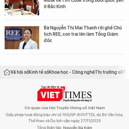
Musk và Tim Cook trong buổi quốc yến
ở Bắc Kinh
Bà Nguyễn Thị Mai Thanh rời ghế Chủ
tịch REE, con trai lên làm Tổng Giám
đốc
Xã hội số
Kinh tế số
Khoa học - Công nghệ
Thị trường số
Th
Cơ quan của Hội Truyền thông số Việt Nam
Giấy phép hoạt động báo chí số 165/GP-BVHTTDL do Bộ Văn hóa,
Thể thao và Du lịch cấp ngày 27/11/2025
Tổng Biên tập:
Nguyễn Bá Kiên