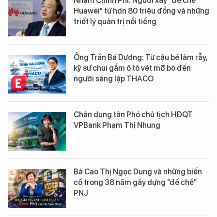
Nhậm Chính Phi: Người xây "đế chế
Huawei" từ hơn 80 triệu đồng và những
triết lý quản trị nổi tiếng
Ông Trần Bá Dương: Từ cậu bé làm rẫy,
kỹ sư chui gầm ô tô vét mỡ bò đến
người sáng lập THACO
Chân dung tân Phó chủ tịch HĐQT
VPBank Phạm Thị Nhung
Bà Cao Thị Ngọc Dung và những biến
cố trong 38 năm gây dựng “đế chế”
PNJ