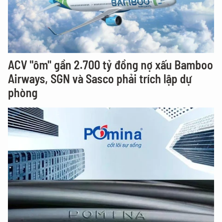
ACV "ôm" gần 2.700 tỷ đồng nợ xấu Bamboo
Airways, SGN và Sasco phải trích lập dự
phòng