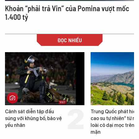
Khoản “phải trả Vin” của Pomina vượt mốc
1.400 tỷ
ĐỌC NHIỀU
Cảnh sát diễn tập đấu
Trung Quốc phát hiện
súng với khủng bố, bảo vệ
cao su tự nhiên” từ m
yếu nhân
loài cỏ dại mọc trên đ
mặn