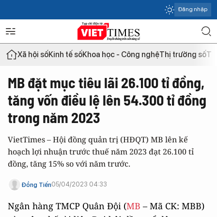
Đăng nhập
Xã hội số
Kinh tế số
Khoa học - Công nghệ
Thị trường số
Th
MB đặt mục tiêu lãi 26.100 tỉ đồng,
tăng vốn điều lệ lên 54.300 tỉ đồng
trong năm 2023
VietTimes – Hội đồng quản trị (HĐQT) MB lên kế
hoạch lợi nhuận trước thuế năm 2023 đạt 26.100 tỉ
đồng, tăng 15% so với năm trước.
05/04/2023 04:33
Đồng Tiến
Ngân hàng TMCP Quân Đội (
MB
– Mã CK: MBB)