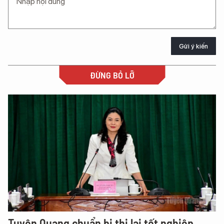
Gửi ý kiến
ĐỪNG BỎ LỠ
Tuyên Quang chuẩn bị thi lại tốt nghiệp