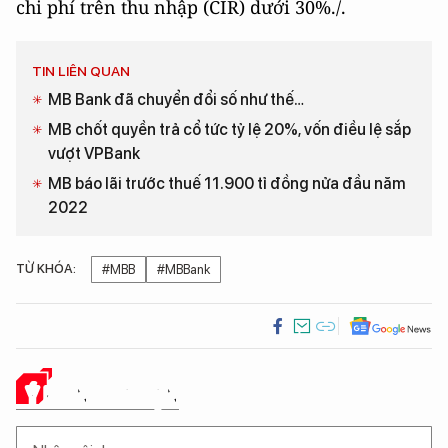
chi phí trên thu nhập (CIR) dưới 30%./.
TIN LIÊN QUAN
MB Bank đã chuyển đổi số như thế…
MB chốt quyền trả cổ tức tỷ lệ 20%, vốn điều lệ sắp
vượt VPBank
MB báo lãi trước thuế 11.900 tỉ đồng nửa đầu năm
2022
TỪ KHÓA:
#MBB
#MBBank
Ý KIẾN CỦA BẠN