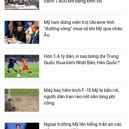
cách 1.800 km bằng kính VR
Mỹ tạm dừng viện trợ, Ukraine tính
“đường vòng” mua vũ khí Mỹ qua châu
Âu
Hơn 1,4 tỷ dân, vì sao bóng đá Trung
Quốc thua kém Nhật Bản, Hàn Quốc?
Máy bay tiêm kích F-15 Mỹ bị bắn rơi,
người dân Iran ráo riết săn lùng phi
công
Ngoại trưởng Mỹ lên tiếng trấn an các