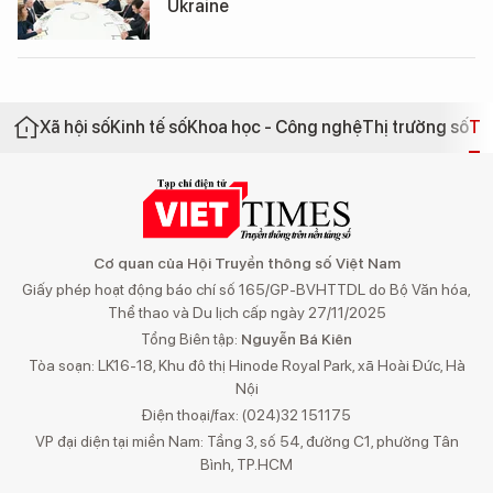
Ukraine
Xã hội số
Kinh tế số
Khoa học - Công nghệ
Thị trường số
Th
Cơ quan của Hội Truyền thông số Việt Nam
Giấy phép hoạt động báo chí số 165/GP-BVHTTDL do Bộ Văn hóa,
Thể thao và Du lịch cấp ngày 27/11/2025
Tổng Biên tập:
Nguyễn Bá Kiên
Tòa soạn: LK16-18, Khu đô thị Hinode Royal Park, xã Hoài Đức, Hà
Nội
Điện thoại/fax: (024)32 151175
VP đại diện tại miền Nam: Tầng 3, số 54, đường C1, phường Tân
Bình, TP.HCM