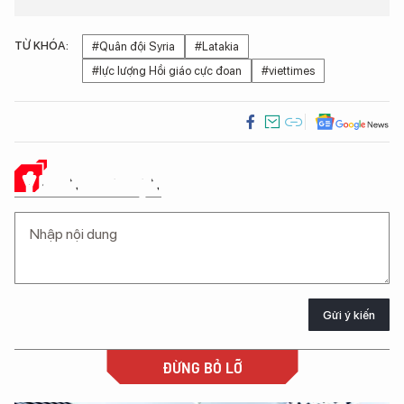
TỪ KHÓA:
#Quân đội Syria
#Latakia
#lực lượng Hồi giáo cực đoan
#viettimes
Ý KIẾN CỦA BẠN
Gửi ý kiến
ĐỪNG BỎ LỠ