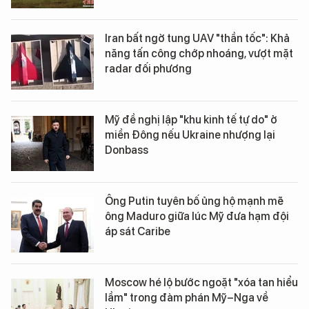
Iran bất ngờ tung UAV "thần tốc": Khả
năng tấn công chớp nhoáng, vượt mặt
radar đối phương
Mỹ đề nghị lập "khu kinh tế tự do" ở
miền Đông nếu Ukraine nhượng lại
Donbass
Ông Putin tuyên bố ủng hộ mạnh mẽ
ông Maduro giữa lúc Mỹ đưa hạm đội
áp sát Caribe
Moscow hé lộ bước ngoặt "xóa tan hiểu
lầm" trong đàm phán Mỹ–Nga về