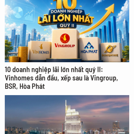
10 doanh nghiệp lãi lớn nhất quý II:
Vinhomes dẫn đầu, xếp sau là Vingroup,
BSR, Hòa Phát