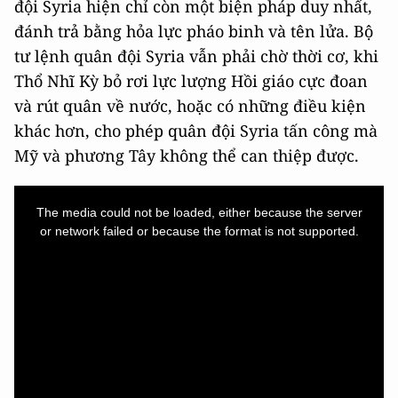
đội Syria hiện chỉ còn một biện pháp duy nhất,
đánh trả bằng hỏa lực pháo binh và tên lửa. Bộ
tư lệnh quân đội Syria vẫn phải chờ thời cơ, khi
Thổ Nhĩ Kỳ bỏ rơi lực lượng Hồi giáo cực đoan
và rút quân về nước, hoặc có những điều kiện
khác hơn, cho phép quân đội Syria tấn công mà
Mỹ và phương Tây không thể can thiệp được.
This
is
a
The media could not be loaded, either because the server
modal
window.
or network failed or because the format is not supported.