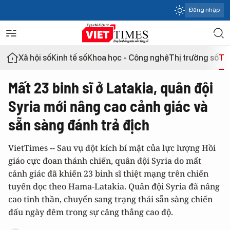
Đăng nhập
Xã hội số
Kinh tế số
Khoa học - Công nghệ
Thị trường số
Th
Mất 23 binh sĩ ở Latakia, quân đội
Syria mới nâng cao cảnh giác và
sẵn sàng đánh trả địch
VietTimes -- Sau vụ đột kích bí mật của lực lượng Hồi
giáo cực đoan thánh chiến, quân đội Syria do mất
cảnh giác đã khiến 23 binh sĩ thiệt mạng trên chiến
tuyến dọc theo Hama-Latakia. Quân đội Syria đã nâng
cao tinh thần, chuyển sang trạng thái sẵn sàng chiến
đấu ngày đêm trong sự căng thẳng cao độ.