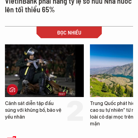
VietinBank phải nâng tỷ lệ sở hữu Nhà nước
lên tối thiểu 65%
ĐỌC NHIỀU
Trung Quốc phát hiện “mỏ
Loạt dự án bất động 
cao su tự nhiên” từ một
Đà Nẵng sắp bị kiểm t
loài cỏ dại mọc trên đất
mặn