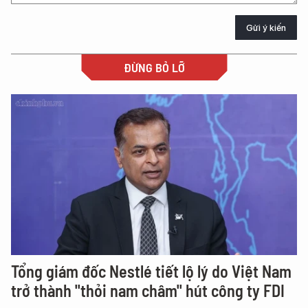
Gửi ý kiến
ĐỪNG BỎ LỠ
Tổng giám đốc Nestlé tiết lộ lý do Việt Nam
trở thành "thỏi nam châm" hút công ty FDI