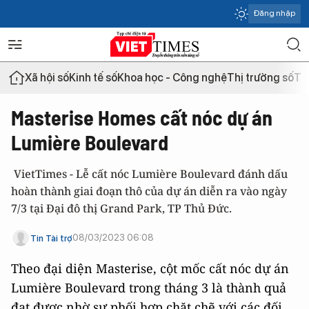
Đăng nhập
Xã hội số
Kinh tế số
Khoa học - Công nghệ
Thị trường số
Th
Masterise Homes cất nóc dự án
Lumière Boulevard
VietTimes - Lễ cất nóc Lumière Boulevard đánh dấu
hoàn thành giai đoạn thô của dự án diễn ra vào ngày
7/3 tại Đại đô thị Grand Park, TP Thủ Đức.
08/03/2023 06:08
Tin Tài trợ
Theo đại diện Masterise, cột mốc cất nóc dự án
Lumière Boulevard trong tháng 3 là thành quả
đạt được nhờ sự phối hợp chặt chẽ với các đối