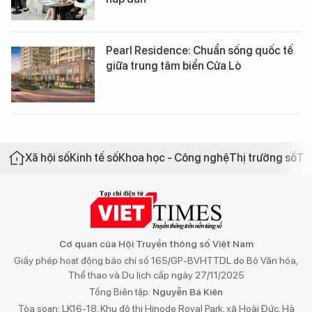
Pearl Residence: Chuẩn sống quốc tế
giữa trung tâm biển Cửa Lò
Xã hội số
Kinh tế số
Khoa học - Công nghệ
Thị trường số
Th
Cơ quan của Hội Truyền thông số Việt Nam
Giấy phép hoạt động báo chí số 165/GP-BVHTTDL do Bộ Văn hóa,
Thể thao và Du lịch cấp ngày 27/11/2025
Tổng Biên tập:
Nguyễn Bá Kiên
Tòa soạn: LK16-18, Khu đô thị Hinode Royal Park, xã Hoài Đức, Hà