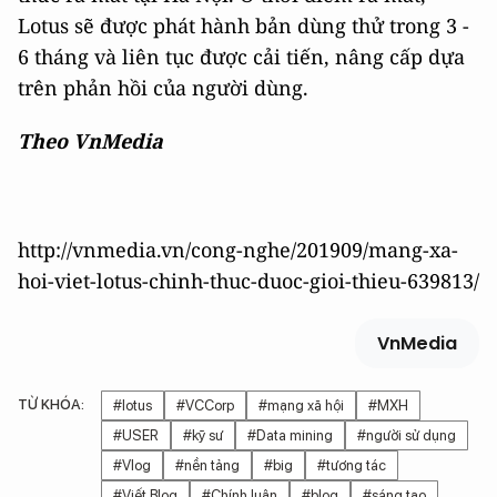
Lotus sẽ được phát hành bản dùng thử trong 3 -
6 tháng và liên tục được cải tiến, nâng cấp dựa
trên phản hồi của người dùng.
Theo VnMedia
http://vnmedia.vn/cong-nghe/201909/mang-xa-
hoi-viet-lotus-chinh-thuc-duoc-gioi-thieu-639813/
VnMedia
TỪ KHÓA:
#lotus
#VCCorp
#mạng xã hội
#MXH
#USER
#kỹ sư
#Data mining
#người sử dụng
#Vlog
#nền tảng
#big
#tương tác
#Viết Blog
#Chính luận
#blog
#sáng tạo