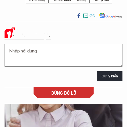
Ý KIẾN CỦA BẠN
Gửi ý kiến
ĐỪNG BỎ LỠ