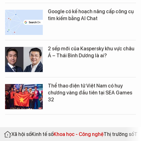
Google có kế hoạch nâng cấp công cụ
tìm kiếm bằng AI Chat
2 sếp mới của Kaspersky khu vực châu
Á – Thái Bình Dương là ai?
Thể thao điện tử Việt Nam có huy
chương vàng đầu tiên tại SEA Games
32
Xã hội số
Kinh tế số
Khoa học - Công nghệ
Thị trường số
Th