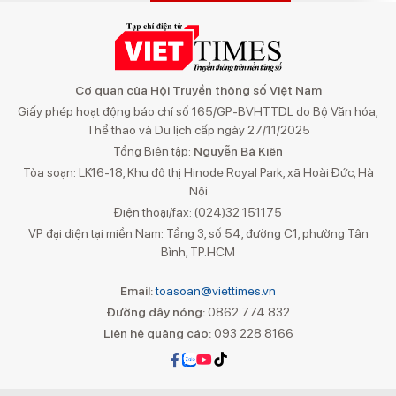
Cơ quan của Hội Truyền thông số Việt Nam
Giấy phép hoạt động báo chí số 165/GP-BVHTTDL do Bộ Văn hóa,
Thể thao và Du lịch cấp ngày 27/11/2025
Tổng Biên tập:
Nguyễn Bá Kiên
Tòa soạn: LK16-18, Khu đô thị Hinode Royal Park, xã Hoài Đức, Hà
Nội
Điện thoại/fax: (024)32 151175
VP đại diện tại miền Nam: Tầng 3, số 54, đường C1, phường Tân
Bình, TP.HCM
Email:
toasoan@viettimes.vn
Đường dây nóng:
0862 774 832
Liên hệ quảng cáo:
093 228 8166