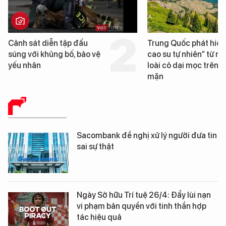
Trung Quốc phát hiện “mỏ
Loạt dự án bất động 
cao su tự nhiên” từ một
Đà Nẵng sắp bị kiểm t
loài cỏ dại mọc trên đất
mặn
BÁO CHÍ SỐ
Sacombank đề nghị xử lý người đưa tin
sai sự thật
Ngày Sở hữu Trí tuệ 26/4: Đẩy lùi nạn
vi phạm bản quyền với tinh thần hợp
tác hiệu quả