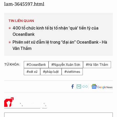
lam-3645597.html
TIN LIÊN QUAN
400 tổ chức kinh tế bị tố nhận 'quà' tiền tỷ của
OceanBank
Phiên xét xử đẫm lệ trong “đại án” OceanBank - Hà
Văn Thắm
TỪ KHÓA:
#OceanBank
#Nguyễn Xuân Sơn
#Hà Văn Thắm
#xét xử
#pháp luật
#viettimes
Ý KIẾN CỦA BẠN