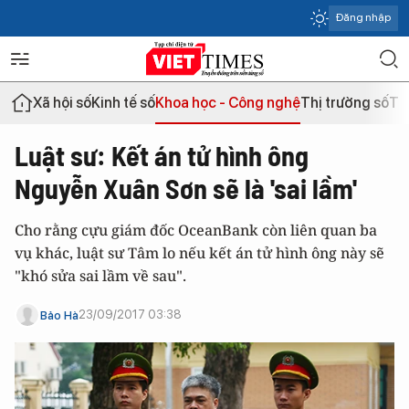
Đăng nhập
Xã hội số
Kinh tế số
Khoa học - Công nghệ
Thị trường số
Th
Luật sư: Kết án tử hình ông
Nguyễn Xuân Sơn sẽ là 'sai lầm'
Cho rằng cựu giám đốc OceanBank còn liên quan ba
vụ khác, luật sư Tâm lo nếu kết án tử hình ông này sẽ
"khó sửa sai lầm về sau".
23/09/2017 03:38
Bảo Hà