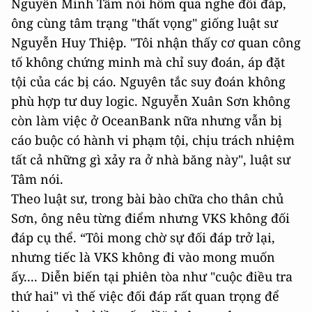
Nguyễn Minh Tâm nói hôm qua nghe đối đáp,
ông cùng tâm trạng "thất vọng" giống luật sư
Nguyễn Huy Thiệp. "Tôi nhận thấy cơ quan công
tố không chứng minh mà chỉ suy đoán, áp đặt
tội của các bị cáo. Nguyên tắc suy đoán không
phù hợp tư duy logic. Nguyễn Xuân Sơn không
còn làm việc ở OceanBank nữa nhưng vẫn bị
cáo buộc có hành vi phạm tội, chịu trách nhiệm
tất cả những gì xảy ra ở nhà băng này", luật sư
Tâm nói.
Theo luật sư, trong bài bào chữa cho thân chủ
Sơn, ông nêu từng điểm nhưng VKS không đối
đáp cụ thể. “Tôi mong chờ sự đối đáp trở lại,
nhưng tiếc là VKS không đi vào mong muốn
ấy.... Diễn biến tại phiên tòa như "cuộc điều tra
thứ hai" vì thế việc đối đáp rất quan trọng để