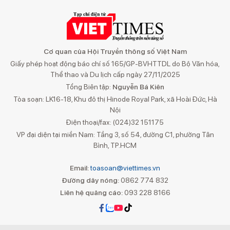
Cơ quan của Hội Truyền thông số Việt Nam
Giấy phép hoạt động báo chí số 165/GP-BVHTTDL do Bộ Văn hóa,
Thể thao và Du lịch cấp ngày 27/11/2025
Tổng Biên tập:
Nguyễn Bá Kiên
Tòa soạn: LK16-18, Khu đô thị Hinode Royal Park, xã Hoài Đức, Hà
Nội
Điện thoại/fax: (024)32 151175
VP đại diện tại miền Nam: Tầng 3, số 54, đường C1, phường Tân
Bình, TP.HCM
Email:
toasoan@viettimes.vn
Đường dây nóng:
0862 774 832
Liên hệ quảng cáo:
093 228 8166