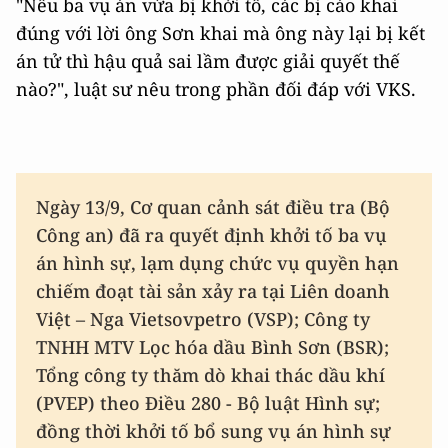
"Nếu ba vụ án vừa bị khởi tố, các bị cáo khai
đúng với lời ông Sơn khai mà ông này lại bị kết
án tử thì hậu quả sai lầm đ
ược giải quyết thế
nào?", luật sư nêu trong phần đối đáp với VKS.
Ngày 13/9, Cơ quan cảnh sát điều tra (Bộ
Công an) đã ra quyết định khởi tố ba vụ
án hình sự, lạm dụng chức vụ quyền hạn
chiếm đoạt tài sản xảy ra tại Liên doanh
Việt – Nga Vietsovpetro (VSP); Công ty
TNHH MTV Lọc hóa dầu Bình Sơn (BSR);
Tổng công ty thăm dò khai thác dầu khí
(PVEP) theo Điều 280 - Bộ luật Hình sự;
đồng thời khởi tố bổ sung vụ án hình sự