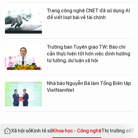
Trang công nghệ CNET đã sử dụng AI
để viết loạt bài về tài chính
Trưởng ban Tuyên giáo TW: Báo chí
cần thực hiện tốt hơn việc định hướng
tư tưởng, dư luận xã hội
Nhà báo Nguyễn Bá làm Tổng Biên tập
VietNamNet
Xã hội số
Kinh tế số
Khoa học - Công nghệ
Thị trường số
Th