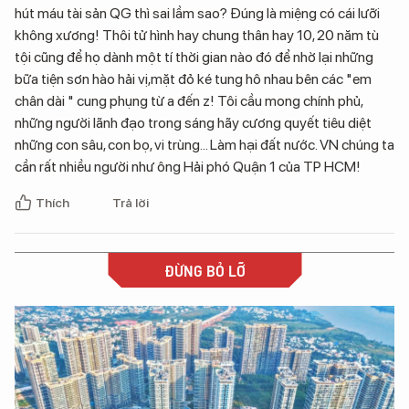
hút máu tài sản QG thì sai lầm sao? Đúng là miệng có cái lưỡi
không xương! Thôi tử hình hay chung thân hay 10, 20 năm tù
tội cũng để họ dành một tí thời gian nào đó để nhờ lại những
bữa tiện sơn hào hải vị,mặt đỏ ké tung hô nhau bên các "em
chân dài " cung phụng từ a đến z! Tôi cầu mong chính phủ,
những người lãnh đạo trong sáng hãy cương quyết tiêu diệt
những con sâu, con bọ, vi trùng... Làm hại đất nước. VN chúng ta
cần rất nhiều người như ông Hải phó Quận 1 của TP HCM!
Thích
Trả lời
ĐỪNG BỎ LỠ