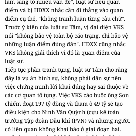
làm sáng tỏ nhiều vấn đề", luật sư nêu quan
điểm và bị HĐXX nhắc cần đi thẳng vào quan
điểm cụ thể, "không tranh luận từng câu chữ".
Trước ý kiến của luật sư Tâm, vị đại diện VKS
nói "không bảo vệ toàn bộ cáo trạng, chỉ bảo vệ
những luận điểm đúng đắn". HĐXX cũng nhắc
VKS không giải thích vì đó là quan điểm của
luật sư.
Tiếp tục phần tranh tụng, luật sư Tâm cho rằng
đây là vụ án hình sự, không phải dân sự nên
việc chứng minh lời khai đúng hay sai thuộc về
các cơ quan tố tụng. Việc VKS cáo buộc ông Sơn
chiếm đoạt 197 tỷ đồng và tham ô 49 tỷ sẽ tạo
điều kiện cho Ninh Văn Quỳnh (cựu kế toán
trưởng Tập đoàn Dầu khí (PVN) và những người
có liên quan không khai báo ở giai đoạn hai.