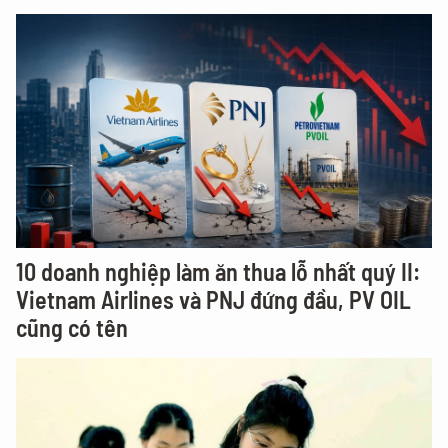
10 doanh nghiệp làm ăn thua lỗ nhất quý II:
Vietnam Airlines và PNJ đứng đầu, PV OIL
cũng có tên