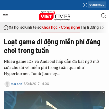
Đăng nhập
Xã hội số
Kinh tế số
Khoa học - Công nghệ
Thị trường số
Th
Loạt game di động miễn phí đáng
chơi trong tuần
Nhiều game iOS và Android hấp dẫn đã bất ngờ mở
cửa cho tải về miễn phí trong tuần qua như
Hyperburner, Tomb Journey...
16/04/2017 14:00
Mai Anh