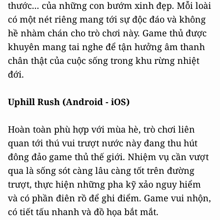
thước... của những con bướm xinh đẹp. Mỗi loài
có một nét riêng mang tới sự độc đáo và không
hề nhàm chán cho trò chơi này. Game thủ được
khuyên mang tai nghe để tận hưởng âm thanh
chân thật của cuộc sống trong khu rừng nhiệt
đới.
Uphill Rush (Android - iOS)
Hoàn toàn phù hợp với mùa hè, trò chơi liên
quan tới thú vui trượt nước này đang thu hút
đông đảo game thủ thế giới. Nhiệm vụ cần vượt
qua là sống sót càng lâu càng tốt trên đường
trượt, thực hiện những pha kỹ xảo nguy hiểm
và có phần điên rồ để ghi điểm. Game vui nhộn,
có tiết tấu nhanh và đồ họa bắt mắt.