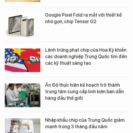
Google Pixel Fold ra mắt với thiết kế
nhỏ gọn, chip Tensor G2
Lệnh trừng phạt chip của Hoa Kỳ khiến
các doanh nghiệp Trung Quốc tìm đến
các kỹ thuật sáng tạo
Ấn Độ thực hiện kế hoạch trở thành
trung tâm cung cấp linh kiện bán dẫn
hàng đầu thế giới
Nhập khẩu chip của Trung Quốc giảm
mạnh trong 3 tháng đầu năm