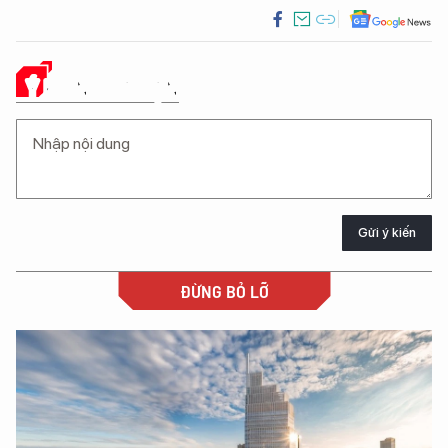
Ý KIẾN CỦA BẠN
Gửi ý kiến
ĐỪNG BỎ LỠ