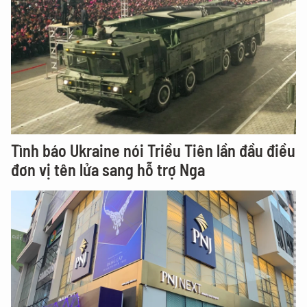
Tình báo Ukraine nói Triều Tiên lần đầu điều
đơn vị tên lửa sang hỗ trợ Nga