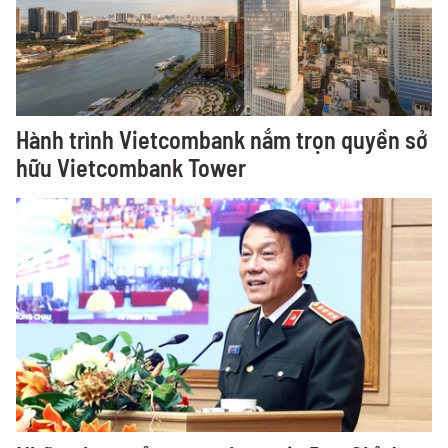
Hành trình Vietcombank nắm trọn quyền sở
hữu Vietcombank Tower