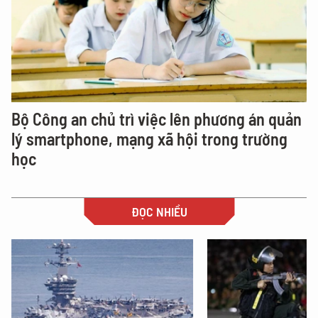
Bộ Công an chủ trì việc lên phương án quản
lý smartphone, mạng xã hội trong trường
học
ĐỌC NHIỀU