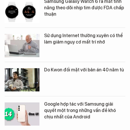
Samsung Galaxy Watch 6 ra mắt tính
năng theo dõi nhịp tim được FDA chấp
thuận
Sử dụng Internet thường xuyên có thể
làm giảm nguy cơ mất trí nhớ
Do Kwon đối mặt với bản án 40 năm tù
Google hợp tác với Samsung giải
quyết một trong những vấn đề khó
chịu nhất của Android