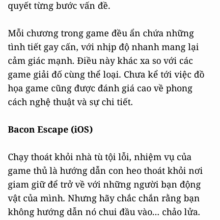
quyết từng bước vấn đề.
Mỗi chương trong game đều ẩn chứa những
tình tiết gay cấn, với nhịp độ nhanh mang lại
cảm giác mạnh. Điều này khác xa so với các
game giải đố cùng thể loại. Chưa kể tới việc đồ
họa game cũng được đánh giá cao về phong
cách nghệ thuật và sự chi tiết.
Bacon Escape (iOS)
Chạy thoát khỏi nhà tù tội lỗi, nhiệm vụ của
game thủ là hướng dẫn con heo thoát khỏi nơi
giam giữ để trở về với những người bạn động
vật của mình. Nhưng hãy chắc chắn rằng bạn
không hướng dẫn nó chui đầu vào... chảo lửa.