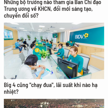
Những bộ trưởng nào tham gia Ban Chỉ đạo
Trung ương về KHCN, đổi mới sáng tạo,
chuyển đổi số?
Big 4 cũng "chạy đua", lãi suất khi nào hạ
nhiệt?