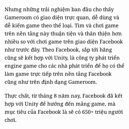
Nhưng những trải nghiệm ban đầu cho thấy
Gameroom có giao diện trực quan, dễ dùng và
dễ kiếm game theo thể loại. Tìm và chơi game
trên nền tảng này thuận tiện và thân thiện hơn
nhiều so với chơi game trên giao diện Facebook
như trước đây. Theo Facebook, sắp tới hãng
cũng sẽ kết hợp với Unity, là công ty phát triển
engine game cho các nhà phát triển để họ có thể
làm game trực tiếp trên nền tảng Facebook
cũng như trên định dạng Gameroom.
Thực chất, từ tháng 8 năm nay, Facebook đã kết
hợp với Unity để hướng đến mảng game, mà
mục tiêu của Facebook là sẽ có 650+ triệu người
chơi.