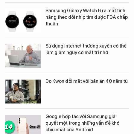
Samsung Galaxy Watch 6 ra mắt tính
năng theo dõi nhịp tim được FDA chấp
thuận
Sử dụng Internet thường xuyên có thể
làm giảm nguy cơ mất trí nhớ
Do Kwon đối mặt với bản án 40 năm tù
Google hợp tác với Samsung giải
quyết một trong những vấn đề khó
chịu nhất của Android