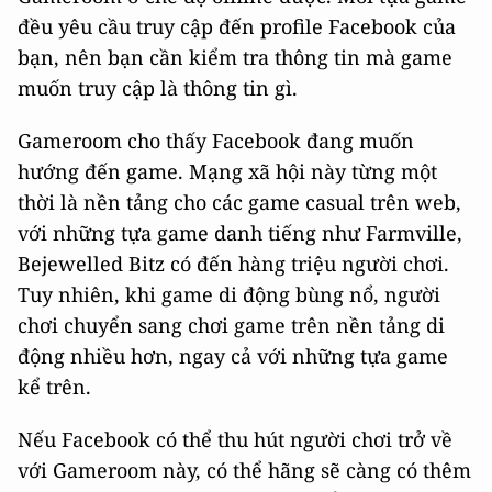
đều yêu cầu truy cập đến profile Facebook của
bạn, nên bạn cần kiểm tra thông tin mà game
muốn truy cập là thông tin gì.
Gameroom cho thấy Facebook đang muốn
hướng đến game. Mạng xã hội này từng một
thời là nền tảng cho các game casual trên web,
với những tựa game danh tiếng như Farmville,
Bejewelled Bitz có đến hàng triệu người chơi.
Tuy nhiên, khi game di động bùng nổ, người
chơi chuyển sang chơi game trên nền tảng di
động nhiều hơn, ngay cả với những tựa game
kể trên.
Nếu Facebook có thể thu hút người chơi trở về
với Gameroom này, có thể hãng sẽ càng có thêm