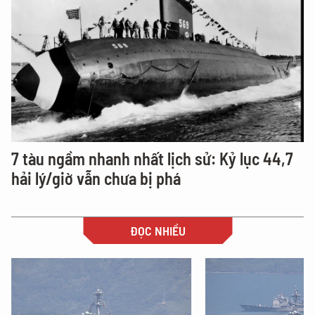
7 tàu ngầm nhanh nhất lịch sử: Kỷ lục 44,7
hải lý/giờ vẫn chưa bị phá
ĐỌC NHIỀU