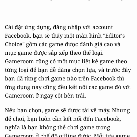
Cài đặt ứng dụng, đăng nhập với account
Facebook, bạn sẽ thấy một màn hình "Editor's
Choice" gồm các game được đánh giá cao và
mục game được sắp xếp theo thể loại.
Gameroom cũng có một mục liệt kê game theo
từng loại để bạn dễ dàng chọn lựa, và trước đây
bạn đã từng chơi game nào trên Facebook thì
ứng dụng này cũng đều kết nối các game đó với
Gameroom ở ngay cột bên trái.
Nếu bạn chọn, game sẽ được tải về máy. Nhưng
để chơi, bạn luôn cần kết nối đến Facebook,
nghĩa là bạn không thể chơi game trong
Gameroom ở chế độ offline được. Mỗi tựa game