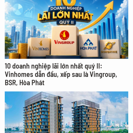
10 doanh nghiệp lãi lớn nhất quý II:
Vinhomes dẫn đầu, xếp sau là Vingroup,
BSR, Hòa Phát