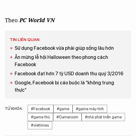
Theo
PC World VN
TIN LIÊN QUAN
Sử dụng Facebook vừa phải giúp sống lâu hơn
Ăn mừng lễ hội Halloween theo phong cách
Facebook
Facebook đạt hơn 7 tỷ USD doanh thu quý 3/2016
Google, Facebook bị cáo buộc là “không trung
thực“
TỪ KHÓA:
#Facebook
#game
#game máy tính
#game thủ
#Gameroom
#nhà phát triển game
#viettimes