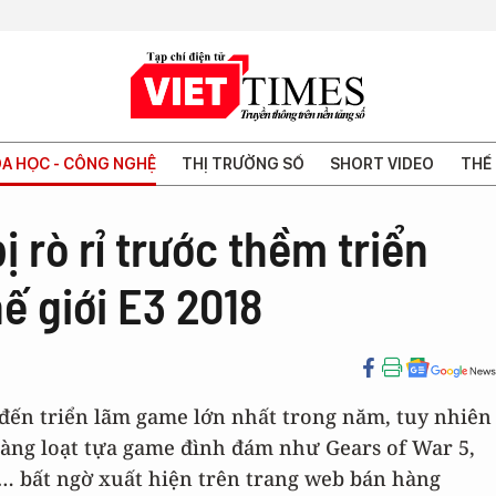
A HỌC - CÔNG NGHỆ
THỊ TRƯỜNG SỐ
SHORT VIDEO
THẾ 
 rò rỉ trước thềm triển
ế giới E3 2018
à đến triển lãm game lớn nhất trong năm, tuy nhiên
hàng loạt tựa game đình đám như Gears of War 5,
 3… bất ngờ xuất hiện trên trang web bán hàng