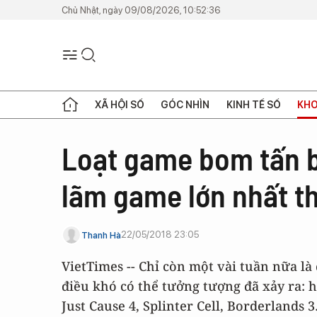
Chủ Nhật, ngày 09/08/2026, 10:52:36
XÃ HỘI SỐ
GÓC NHÌN
KINH TẾ SỐ
KHO
Loạt game bom tấn bị
lãm game lớn nhất th
22/05/2018 23:05
Thanh Hà
VietTimes -- Chỉ còn một vài tuần nữa l
điều khó có thể tưởng tượng đã xảy ra: 
Just Cause 4, Splinter Cell, Borderlands