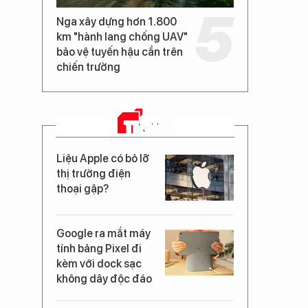
Nga xây dựng hơn 1.800
km "hành lang chống UAV"
bảo vệ tuyến hậu cần trên
chiến trường
TIN MỚI
Liệu Apple có bỏ lỡ
thị trường điện
thoại gập?
Google ra mắt máy
tính bảng Pixel đi
kèm với dock sạc
không dây độc đáo