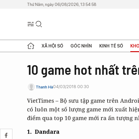
Thứ Năm, ngày 06/08/2026, 13:54:58
XÃ HỘI SỐ
GÓC NHÌN
KINH TẾ SỐ
KHO
10 game hot nhất tr
04/03/2018 00:30
Thanh Hà
VietTimes – Bộ sưu tập game trên Androi
có luôn một số lượng game mới xuất hiệ
điểm qua top 10 game mới ra ấn tượng n
1. Dandara