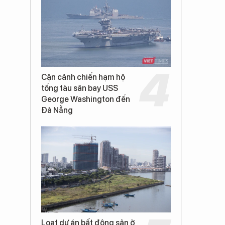
Cận cảnh chiến hạm hộ
tống tàu sân bay USS
George Washington đến
Đà Nẵng
Loạt dự án bất động sản ở