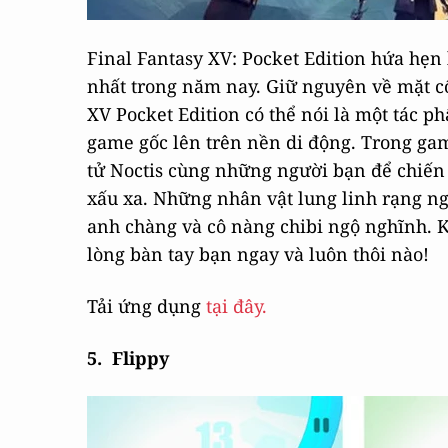
Final Fantasy XV: Pocket Edition hứa hẹn
nhất trong năm nay. Giữ nguyên về mặt c
XV Pocket Edition có thể nói là một tác p
game gốc lên trên nền di động. Trong ga
tử Noctis cùng những người bạn để chiến 
xấu xa. Những nhân vật lung linh rạng ng
anh chàng và cô nàng chibi ngộ nghĩnh. K
lòng bàn tay bạn ngay và luôn thôi nào!
Tải ứng dụng
tại đây.
5. Flippy