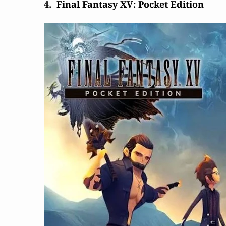
4.
Final Fantasy XV: Pocket Edition