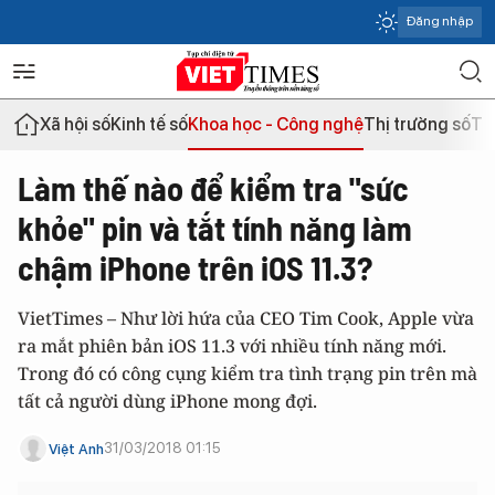
Đăng nhập
Xã hội số
Kinh tế số
Khoa học - Công nghệ
Thị trường số
Th
Làm thế nào để kiểm tra "sức
khỏe" pin và tắt tính năng làm
chậm iPhone trên iOS 11.3?
VietTimes – Như lời hứa của CEO Tim Cook, Apple vừa
ra mắt phiên bản iOS 11.3 với nhiều tính năng mới.
Trong đó có công cụng kiểm tra tình trạng pin trên mà
tất cả người dùng iPhone mong đợi.
31/03/2018 01:15
Việt Anh