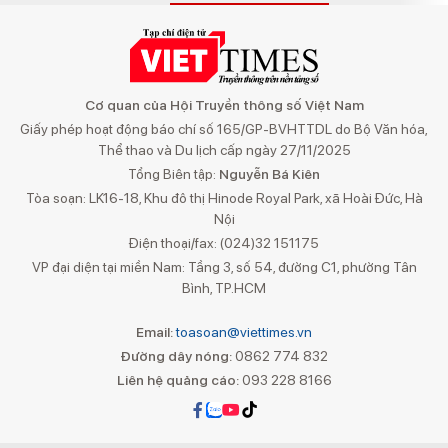
Cơ quan của Hội Truyền thông số Việt Nam
Giấy phép hoạt động báo chí số 165/GP-BVHTTDL do Bộ Văn hóa,
Thể thao và Du lịch cấp ngày 27/11/2025
Tổng Biên tập:
Nguyễn Bá Kiên
Tòa soạn: LK16-18, Khu đô thị Hinode Royal Park, xã Hoài Đức, Hà
Nội
Điện thoại/fax: (024)32 151175
VP đại diện tại miền Nam: Tầng 3, số 54, đường C1, phường Tân
Bình, TP.HCM
Email:
toasoan@viettimes.vn
Đường dây nóng:
0862 774 832
Liên hệ quảng cáo:
093 228 8166