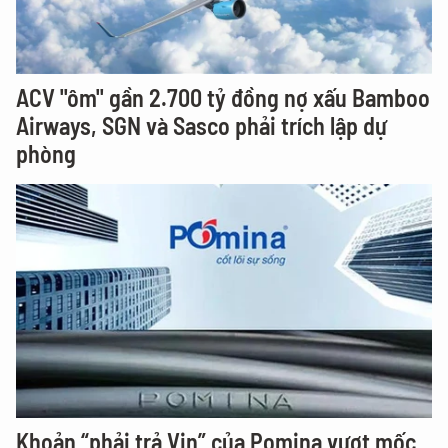
ACV "ôm" gần 2.700 tỷ đồng nợ xấu Bamboo
Airways, SGN và Sasco phải trích lập dự
phòng
Khoản “phải trả Vin” của Pomina vượt mốc