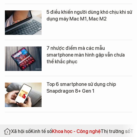
5 điều khiến người dùng khó chịu khi sử
dụng máy Mac M1, Mac M2
7 nhược điểm mà các mẫu
smartphone màn hình gập vẫn chưa
thể khắc phục
Top 6 smartphone sử dụng chip
Snapdragon 8+ Gen 1
Xã hội số
Kinh tế số
Khoa học - Công nghệ
Thị trường số
Th