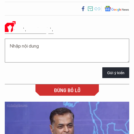
Ý KIẾN CỦA BẠN
Gửi ý kiến
ĐỪNG BỎ LỠ