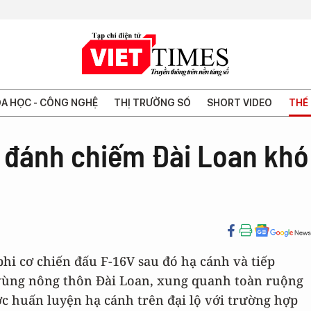
A HỌC - CÔNG NGHỆ
THỊ TRƯỜNG SỐ
SHORT VIDEO
THẾ 
 đánh chiếm Đài Loan khó
phi cơ chiến đấu F-16V sau đó hạ cánh và tiếp
ở vùng nông thôn Đài Loan, xung quanh toàn ruộng
ợc huấn luyện hạ cánh trên đại lộ với trường hợp