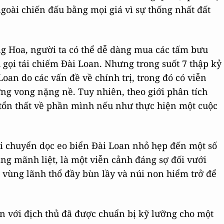
oài chiến đấu bằng mọi giá vì sự thống nhất đất
ng Hoa, người ta có thể dễ dàng mua các tấm bưu
 gọi tái chiếm Đài Loan. Nhưng trong suốt 7 thập kỷ
oan do các vấn đề về chính trị, trong đó có viễn
ng vong nặng nề. Tuy nhiên, theo giới phân tích
ề tổn thất về phần mình nếu như thực hiện một cuộc
di chuyển dọc eo biển Đài Loan nhỏ hẹp đến một số
áng mãnh liệt, là một viễn cảnh đáng sợ đối vưới
c vùng lãnh thổ đầy bùn lầy và núi non hiểm trở để
ện với địch thủ đã được chuẩn bị kỹ lưỡng cho một