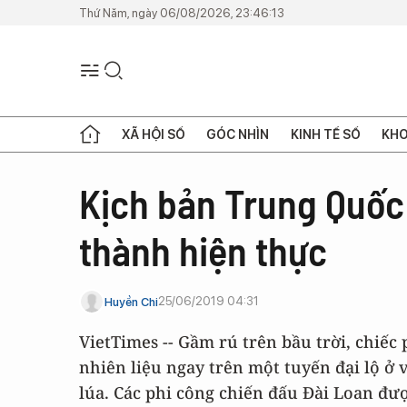
Thứ Năm, ngày 06/08/2026, 23:46:13
XÃ HỘI SỐ
GÓC NHÌN
KINH TẾ SỐ
KHO
Kịch bản Trung Quốc
thành hiện thực
25/06/2019 04:31
Huyền Chi
VietTimes -- Gầm rú trên bầu trời, chiếc 
nhiên liệu ngay trên một tuyến đại lộ 
lúa. Các phi công chiến đấu Đài Loan đư