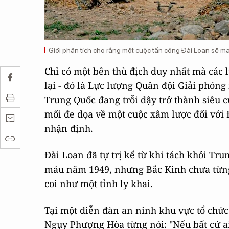
Giới phân tích cho rằng một cuộc tấn công Đài Loan sẽ 
Chỉ có một bên thù địch duy nhất mà các 
lại - đó là Lực lượng Quân đội Giải phón
Trung Quốc đang trỗi dậy trở thành siêu 
mối đe dọa về một cuộc xâm lược đối với 
nhận định.
Đài Loan đã tự trị kể từ khi tách khỏi T
máu năm 1949, nhưng Bắc Kinh chưa từng 
coi như một tỉnh ly khai.
Tại một diễn đàn an ninh khu vực tổ chứ
Ngụy Phượng Hòa từng nói: "Nếu bất cứ a