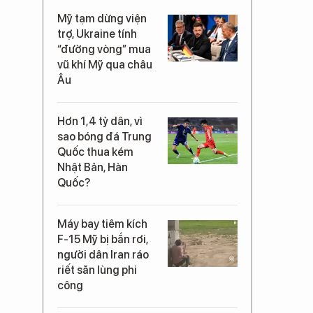
Mỹ tạm dừng viện
trợ, Ukraine tính
“đường vòng” mua
vũ khí Mỹ qua châu
Âu
Hơn 1,4 tỷ dân, vì
sao bóng đá Trung
Quốc thua kém
Nhật Bản, Hàn
Quốc?
Máy bay tiêm kích
F-15 Mỹ bị bắn rơi,
người dân Iran ráo
riết săn lùng phi
công