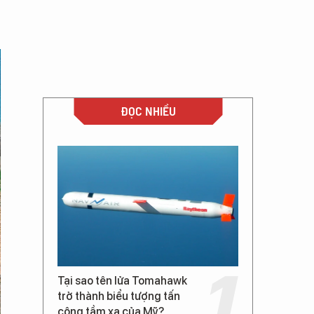
ĐỌC NHIỀU
Tại sao tên lửa Tomahawk
trở thành biểu tượng tấn
công tầm xa của Mỹ?