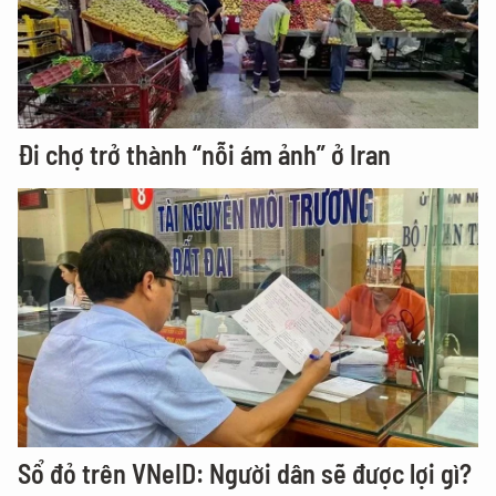
Đi chợ trở thành “nỗi ám ảnh” ở Iran
Sổ đỏ trên VNeID: Người dân sẽ được lợi gì?