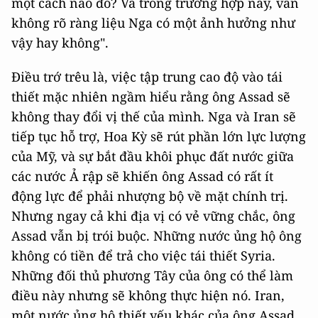
một cách nào đó? Và trong trường hợp này, vẫn
không rõ ràng liệu Nga có một ảnh hưởng như
vậy hay không".
Điều trớ trêu là, việc tập trung cao độ vào tái
thiết mặc nhiên ngầm hiểu rằng ông Assad sẽ
không thay đổi vị thế của mình. Nga và Iran sẽ
tiếp tục hỗ trợ, Hoa Kỳ sẽ rút phần lớn lực lượng
của Mỹ, và sự bắt đầu khôi phục đất nước giữa
các nước Ả rập sẽ khiến ông Assad có rất ít
động lực để phải nhượng bộ về mặt chính trị.
Nhưng ngay cả khi địa vị có vẻ vững chắc, ông
Assad vẫn bị trói buộc. Những nước ủng hộ ông
không có tiền để trả cho việc tái thiết Syria.
Những đối thủ phương Tây của ông có thể làm
điều này nhưng sẽ không thực hiện nó. Iran,
một nước ủng hộ thiết yếu khác của ông Assad