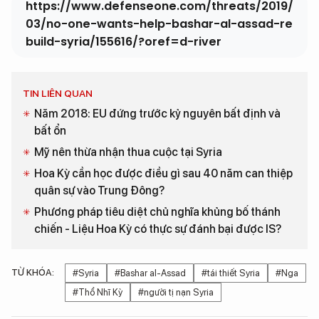
https://www.defenseone.com/threats/2019/
03/no-one-wants-help-bashar-al-assad-re
build-syria/155616/?oref=d-river
TIN LIÊN QUAN
Năm 2018: EU đứng trước kỷ nguyên bất định và
bất ổn
Mỹ nên thừa nhận thua cuộc tại Syria
Hoa Kỳ cần học được điều gì sau 40 năm can thiệp
quân sự vào Trung Đông?
Phương pháp tiêu diệt chủ nghĩa khủng bố thánh
chiến - Liệu Hoa Kỳ có thực sự đánh bại được IS?
TỪ KHÓA:
#Syria
#Bashar al-Assad
#tái thiết Syria
#Nga
#Thổ Nhĩ Kỳ
#người tị nạn Syria