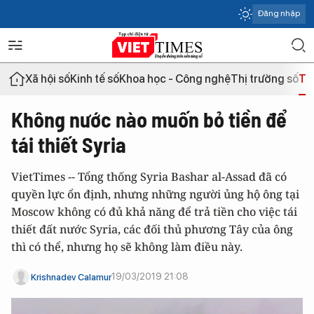
Đăng nhập
Xã hội số
Kinh tế số
Khoa học - Công nghệ
Thị trường số
Th
Không nước nào muốn bỏ tiền để
tái thiết Syria
VietTimes -- Tổng thống Syria Bashar al-Assad đã có
quyền lực ổn định, nhưng những người ủng hộ ông tại
Moscow không có đủ khả năng để trả tiền cho việc tái
thiết đất nước Syria, các đối thủ phương Tây của ông
thì có thể, nhưng họ sẽ không làm điều này.
19/03/2019 21:08
Krishnadev Calamur