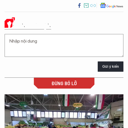
Ý KIẾN CỦA BẠN
Gửi ý kiến
ĐỪNG BỎ LỠ