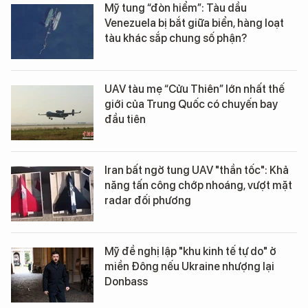
Mỹ tung “đòn hiểm”: Tàu dầu
Venezuela bị bắt giữa biển, hàng loạt
tàu khác sắp chung số phận?
UAV tàu mẹ “Cửu Thiên” lớn nhất thế
giới của Trung Quốc có chuyến bay
đầu tiên
Iran bất ngờ tung UAV "thần tốc": Khả
năng tấn công chớp nhoáng, vượt mặt
radar đối phương
Mỹ đề nghị lập "khu kinh tế tự do" ở
miền Đông nếu Ukraine nhượng lại
Donbass