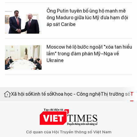
Ông Putin tuyên bố ủng hộ mạnh mẽ
ông Maduro giữa lúc Mỹ đưa hạm đội
áp sát Caribe
Moscow hé lộ bước ngoặt "xóa tan hiểu
lầm" trong đàm phán Mỹ–Nga về
Ukraine
Xã hội số
Kinh tế số
Khoa học - Công nghệ
Thị trường số
Th
Cơ quan của Hội Truyền thông số Việt Nam