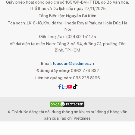
Giấy phép hoạt động báo chí số 165/GP-BVHTTDL do Bộ Văn hóa,
Thể thao và Du lịch cấp ngày 27/11/2025
Tổng Biên tập:
Nguyễn Bá Kiên
Tòa soạn: LK16-18, Khu đô thị Hinode Royal Park, xã Hoài Đức, Hà
Nội
Điện thoại/fax: (024)32 151175
VP đại diện tại miền Nam: Tầng 3, số 54, đường C1, phường Tân
Bình, TP.HCM
Email:
toasoan@viettimes.vn
Đường dây nóng:
0862 774 832
Liên hệ quảng cáo:
093 228 8166
® Chỉ được đăng tải nội dung thông tin khi có sự đồng ý bằng văn
bản của Tạp chí Viettimes.