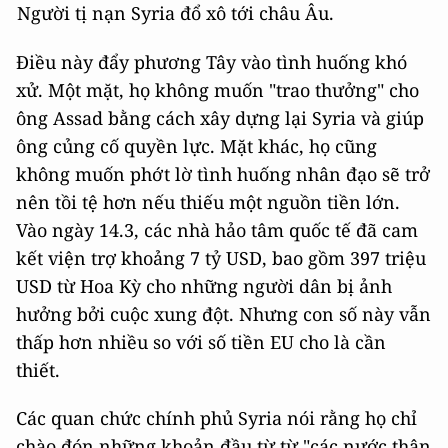
Người tị nạn Syria đổ xô tới châu Âu.
Điều này đẩy phương Tây vào tình huống khó
xử. Một mặt, họ không muốn "trao thưởng" cho
ông Assad bằng cách xây dựng lại Syria và giúp
ông củng cố quyền lực. Mặt khác, họ cũng
không muốn phớt lờ tình huống nhân đạo sẽ trở
nên tồi tệ hơn nếu thiếu một nguồn tiền lớn.
Vào ngày 14.3, các nhà hảo tâm quốc tế đã cam
kết viện trợ khoảng 7 tỷ USD, bao gồm 397 triệu
USD từ Hoa Kỳ cho những người dân bị ảnh
hưởng bởi cuộc xung đột. Nhưng con số này vẫn
thấp hơn nhiều so với số tiền EU cho là cần
thiết.
Các quan chức chính phủ Syria nói rằng họ chỉ
chào đón những khoản đầu từ từ "các nước thân