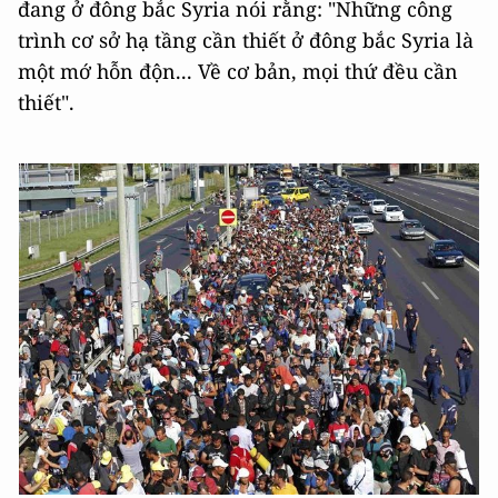
đang ở đông bắc Syria nói rằng: "Những công
trình cơ sở hạ tầng cần thiết ở đông bắc Syria là
một mớ hỗn độn... Về cơ bản, mọi thứ đều cần
thiết".