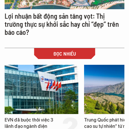
Lợi nhuận bất động sản tăng vọt: Thị
trường thực sự khởi sắc hay chỉ “đẹp” trên
báo cáo?
ĐỌC NHIỀU
Trung Quốc phát hiện “mỏ
Loạt dự án bất độ
cao su tự nhiên” từ một
Đà Nẵng sắp bị ki