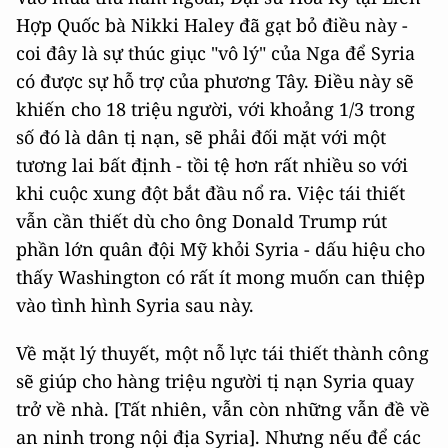
Hợp Quốc bà Nikki Haley đã gạt bỏ điều này -
coi đây là sự thúc giục "vô lý" của Nga để Syria
có được sự hỗ trợ của phương Tây. Điều này sẽ
khiến cho 18 triệu người, với khoảng 1/3 trong
số đó là dân tị nạn, sẽ phải đối mặt với một
tương lai bất định - tồi tệ hơn rất nhiều so với
khi cuộc xung đột bắt đầu nổ ra. Việc tái thiết
vẫn cần thiết dù cho ông Donald Trump rút
phần lớn quân đội Mỹ khỏi Syria - dấu hiệu cho
thấy Washington có rất ít mong muốn can thiệp
vào tình hình Syria sau này.
Về mặt lý thuyết, một nỗ lực tái thiết thành công
sẽ giúp cho hàng triệu người tị nạn Syria quay
trở về nhà. [Tất nhiên, vẫn còn những vẫn đề về
an ninh trong nội địa Syria]. Nhưng nếu để các