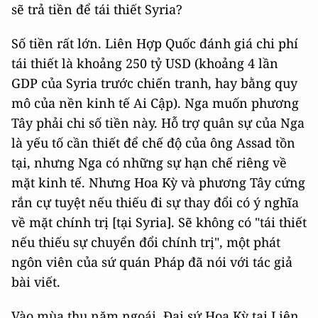
sẽ trả tiền để tái thiết Syria?
Số tiền rất lớn. Liên Hợp Quốc đánh giá chi phí
tái thiết là khoảng 250 tỷ USD (khoảng 4 lần
GDP của Syria trước chiến tranh, hay bằng quy
mô của nền kinh tế Ai Cập). Nga muốn phương
Tây phải chi số tiền này. Hỗ trợ quân sự của Nga
là yếu tố cần thiết để chế độ của ông Assad tồn
tại, nhưng Nga có những sự hạn chế riêng về
mặt kinh tế. Nhưng Hoa Kỳ và phương Tây cứng
rắn cự tuyệt nếu thiếu đi sự thay đổi có ý nghĩa
về mặt chính trị [tại Syria]. Sẽ không có "tái thiết
nếu thiếu sự chuyển đổi chính trị", một phát
ngôn viên của sứ quán Pháp đã nói với tác giả
bài viết.
Vào mùa thu năm ngoái, Đại sứ Hoa Kỳ tại Liên