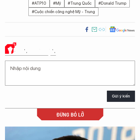
#ATP10
#Mỹ
#Trung Quốc
#Donald Trump
#Cuộc chiến công nghệ Mỹ - Trung
Ý KIẾN CỦA BẠN
Gửi ý kiến
ĐỪNG BỎ LỠ