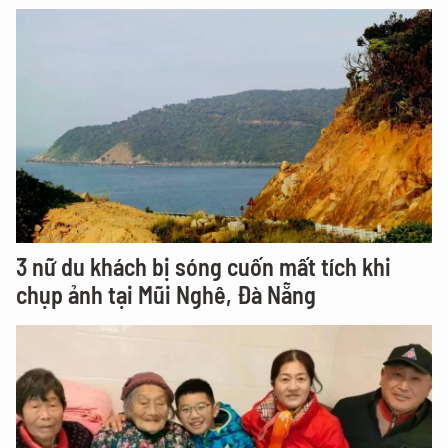
3 nữ du khách bị sóng cuốn mất tích khi
chụp ảnh tại Mũi Nghê, Đà Nẵng