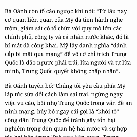
Bà Oánh còn tố cáo ngược khi nói: “Từ lâu nay
cơ quan liên quan của Mỹ đã tiến hành nghe
trộm, giám sát có tổ chức với quy mô lớn các
chính phủ, công ty và cá nhân nước khác, đó là
bí mật đã công khai. Mỹ lấy danh nghĩa “đánh
cắp bí mật qua mạng” để vô cớ chỉ trích Trung
Quốc là đảo ngược phải trái, lừa người và tự lừa
mình, Trung Quốc quyết không chấp nhận”.
Bà Oánh tuyên bố:”Chúng tôi yêu cầu phía Mỹ
lập tức sửa đổi cách làm sai trái, ngừng ngay
việc vu cáo, bôi nhọ Trung Quốc trong vấn đề an
ninh mạng, hủy bỏ ngay cái gọi là “khởi tố”
công dân Trung Quốc để tránh gây tổn hại
nghiêm trọng đến quan hệ hai nước và sự hợp
tác hai bên trong lĩnh vực liên quan. Trung