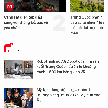
Trung Quốc phát hiện “mỏ
Loạt dự án bất 
cao su tự nhiên” từ một
Đà Nẵng sắp bị 
loài cỏ dại mọc trên đất
mặn
PHÂN TÍCH
Robot hình người Dobot của nhà sản
xuất Trung Quốc nấu ăn từ khoảng
cách 1.800 km bằng kính VR
Mỹ tạm dừng viện trợ, Ukraine tính
“đường vòng” mua vũ khí Mỹ qua châu
Âu