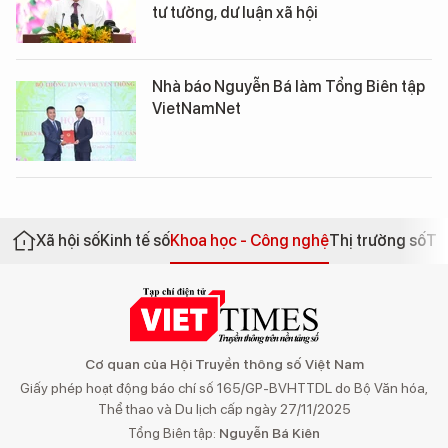
tư tưởng, dư luận xã hội
Nhà báo Nguyễn Bá làm Tổng Biên tập
VietNamNet
Xã hội số
Kinh tế số
Khoa học - Công nghệ
Thị trường số
Th
Cơ quan của Hội Truyền thông số Việt Nam
Giấy phép hoạt động báo chí số 165/GP-BVHTTDL do Bộ Văn hóa,
Thể thao và Du lịch cấp ngày 27/11/2025
Tổng Biên tập:
Nguyễn Bá Kiên