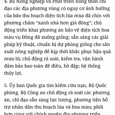
4. Bộ Nông nghiệp và Phát triển nông thôn chỉ
đạo các địa phương vùng có nguy cơ ảnh hưởng
của bão thu hoạch diện tích lúa mùa đã chín với
phương châm “xanh nhà hơn già đồng”; chủ
động triển khai phương án bảo vệ diện tích hoa
màu vụ Đông đã xuống giống; sẵn sàng các giải
pháp kỹ thuật, chuẩn bị dự phòng giống cho sản
xuất nông nghiệp để kịp thời khắc phục hậu quả
mưa lũ; chủ động rà soát, kiểm tra, vận hành
đảm bảo bao toàn đê điều, hồ đập; hệ thống
thủy lợi.
5. Ủy ban Quốc gia tìm kiếm cứu nạn, Bộ Quốc
phòng, Bộ Công an chủ động rà soát các phương
án, chỉ đạo sẵn sàng lực lượng, phương tiện hỗ
trợ nhân dân thu hoạch lúa và hoa màu; phối
hợp cùng với chính quyền địa phương triển