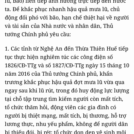
lũ, bão) liên tiếp ảnh hưởng trực tiếp đến nước
ta. Để khắc phục nhanh hậu quả mưa lũ, chủ
động đối phó với bão, hạn chế thiệt hại về người
và tài sản của Nhà nước và nhân dân, Thủ
tướng Chính phủ yêu cầu:
1. Các tỉnh từ Nghệ An đến Thừa Thiên Huế tiếp
tục thực hiện nghiêm túc các công điện số
1826/CĐ-TTg và số 1827/CĐ-TTg ngày 15 tháng 10
năm 2016 của Thủ tướng Chính phủ, khẩn
trương khắc phục hậu quả đợt mưa lũ vừa qua
ngay sau khi lũ rút, trong đó huy động lực lượng
tại chỗ tập trung tìm kiếm người còn mất tích,
tổ chức thăm hỏi, động viên các gia đình có
người bị thiệt mạng, mất tích, bị thương, hỗ trợ
lương thực, nhu yếu phẩm, không để người dân
bị thiếu đói, bị rét; tổ chức dọn dẹp vệ sinh môi