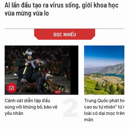
AI lần đầu tạo ra virus sống, giới khoa học
vừa mừng vừa lo
ĐỌC NHIỀU
Trung Quốc phát hiện “mỏ
Loạt dự án bất động 
cao su tự nhiên” từ một
Đà Nẵng sắp bị kiểm t
loài cỏ dại mọc trên đất
mặn