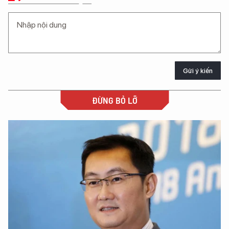
Gửi ý kiến
ĐỪNG BỎ LỠ