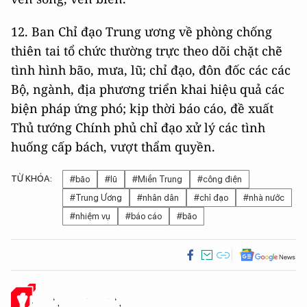
12. Ban Chỉ đạo Trung ương về phòng chống
thiên tai tổ chức thường trực theo dõi chặt chẽ
tình hình bão, mưa, lũ; chỉ đạo, đôn đốc các các
Bộ, ngành, địa phương triển khai hiệu quả các
biện pháp ứng phó; kịp thời báo cáo, đề xuất
Thủ tướng Chính phủ chỉ đạo xử lý các tình
huống cấp bách, vượt thẩm quyền.
TỪ KHÓA:
#bão
#lũ
#Miền Trung
#công điện
#Trung Ương
#nhân dân
#chỉ đạo
#nhà nước
#nhiệm vụ
#báo cáo
#bão
Ý KIẾN CỦA BẠN