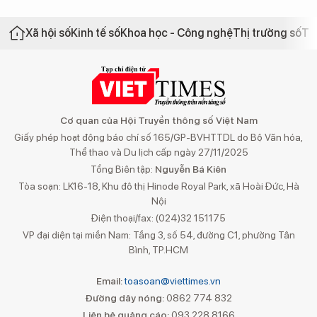
Xã hội số
Kinh tế số
Khoa học - Công nghệ
Thị trường số
Th
Cơ quan của Hội Truyền thông số Việt Nam
Giấy phép hoạt động báo chí số 165/GP-BVHTTDL do Bộ Văn hóa,
Thể thao và Du lịch cấp ngày 27/11/2025
Tổng Biên tập:
Nguyễn Bá Kiên
Tòa soạn: LK16-18, Khu đô thị Hinode Royal Park, xã Hoài Đức, Hà
Nội
Điện thoại/fax: (024)32 151175
VP đại diện tại miền Nam: Tầng 3, số 54, đường C1, phường Tân
Bình, TP.HCM
Email:
toasoan@viettimes.vn
Đường dây nóng:
0862 774 832
Liên hệ quảng cáo:
093 228 8166