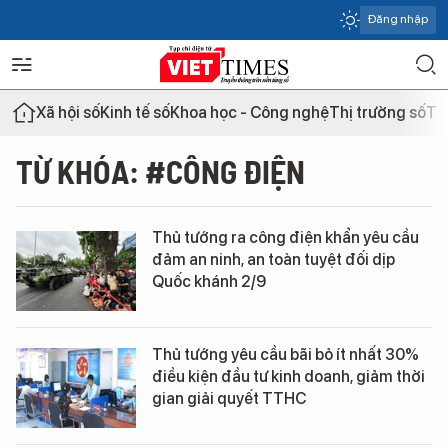
Đăng nhập
Xã hội số
Kinh tế số
Khoa học - Công nghệ
Thị trường số
Th
TỪ KHÓA: #CÔNG ĐIỆN
Thủ tướng ra công điện khẩn yêu cầu
đảm an ninh, an toàn tuyệt đối dịp
Quốc khánh 2/9
Thủ tướng yêu cầu bãi bỏ ít nhất 30%
điều kiện đầu tư kinh doanh, giảm thời
gian giải quyết TTHC