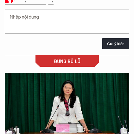
Ý KIẾN CỦA BẠN
Gửi ý kiến
ĐỪNG BỎ LỠ