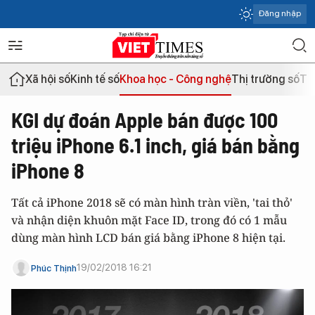
Đăng nhập
Xã hội số
Kinh tế số
Khoa học - Công nghệ
Thị trường số
Th
KGI dự đoán Apple bán được 100
triệu iPhone 6.1 inch, giá bán bằng
iPhone 8
Tất cả iPhone 2018 sẽ có màn hình tràn viền, 'tai thỏ'
và nhận diện khuôn mặt Face ID, trong đó có 1 mẫu
dùng màn hình LCD bán giá bằng iPhone 8 hiện tại.
19/02/2018 16:21
Phúc Thịnh