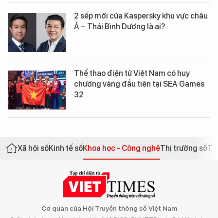
2 sếp mới của Kaspersky khu vực châu
Á – Thái Bình Dương là ai?
Thể thao điện tử Việt Nam có huy
chương vàng đầu tiên tại SEA Games
32
Xã hội số
Kinh tế số
Khoa học - Công nghệ
Thị trường số
Th
Cơ quan của Hội Truyền thông số Việt Nam