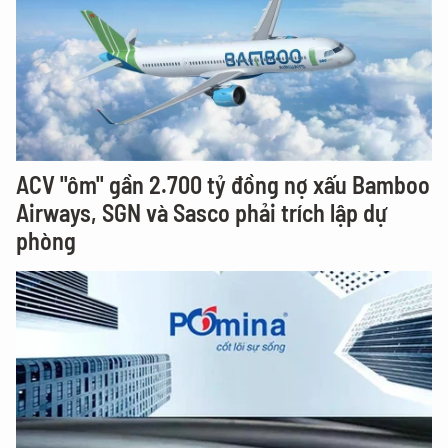
ACV "ôm" gần 2.700 tỷ đồng nợ xấu Bamboo
Airways, SGN và Sasco phải trích lập dự
phòng