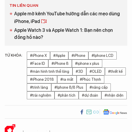
TIN LIÊN QUAN
Apple mở kênh YouTube hướng dẫn các mẹo dùng
iPhone, iPad
Apple Watch 3 và Apple Watch 1: Bạn nên chọn
đồng hồ nào?
TỪ KHÓA:
#iPhone X
#Apple
#iPhone
#Iphone LCD
#Face ID
#iPhone 8
#iphone x plus
#màn hình tinh thể lỏng
#3D
#OLED
#thiết kế
#iPhone 2018
#ra mắt
#Phúc Thịnh
#trình làng
#Iphone 8/8 Plus
#nâng cấp
#trải nghiệm
#phân tích
#dự đoán
#nhận diện