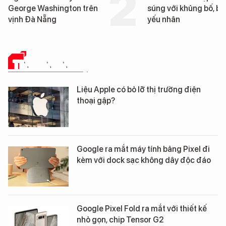
súng với khủng bố, bảo vệ
tống tàu sân b
yếu nhân
George Washin
Đà Nẵng
TIN CÔNG NGHỆ
Liệu Apple có bỏ lỡ thị trường điện
thoại gập?
Google ra mắt máy tính bảng Pixel đi
kèm với dock sạc không dây độc đáo
Google Pixel Fold ra mắt với thiết kế
nhỏ gọn, chip Tensor G2