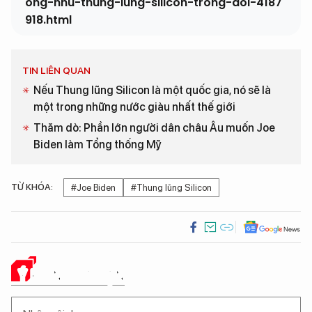
ong-nhu-thung-lung-silicon-trong-doi-4187
918.html
TIN LIÊN QUAN
Nếu Thung lũng Silicon là một quốc gia, nó sẽ là
một trong những nước giàu nhất thế giới
Thăm dò: Phần lớn người dân châu Âu muốn Joe
Biden làm Tổng thống Mỹ
TỪ KHÓA:
#Joe Biden
#Thung lũng Silicon
Ý KIẾN CỦA BẠN