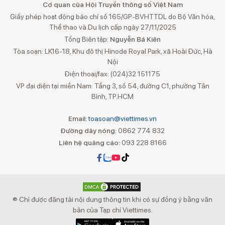
Cơ quan của Hội Truyền thông số Việt Nam
Giấy phép hoạt động báo chí số 165/GP-BVHTTDL do Bộ Văn hóa,
Thể thao và Du lịch cấp ngày 27/11/2025
Tổng Biên tập:
Nguyễn Bá Kiên
Tòa soạn: LK16-18, Khu đô thị Hinode Royal Park, xã Hoài Đức, Hà
Nội
Điện thoại/fax: (024)32 151175
VP đại diện tại miền Nam: Tầng 3, số 54, đường C1, phường Tân
Bình, TP.HCM
Email:
toasoan@viettimes.vn
Đường dây nóng:
0862 774 832
Liên hệ quảng cáo:
093 228 8166
® Chỉ được đăng tải nội dung thông tin khi có sự đồng ý bằng văn
bản của Tạp chí Viettimes.