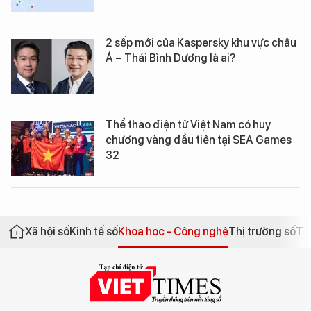
2 sếp mới của Kaspersky khu vực châu
Á – Thái Bình Dương là ai?
Thể thao điện tử Việt Nam có huy
chương vàng đầu tiên tại SEA Games
32
Xã hội số
Kinh tế số
Khoa học - Công nghệ
Thị trường số
Th