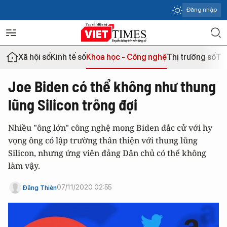
Đăng nhập
Xã hội số
Kinh tế số
Khoa học - Công nghệ
Thị trường số
Th
Joe Biden có thể không như thung
lũng Silicon trông đợi
Nhiều "ông lớn" công nghệ mong Biden đắc cử với hy
vọng ông có lập trường thân thiện với thung lũng
Silicon, nhưng ứng viên đảng Dân chủ có thể không
làm vậy.
07/11/2020 02:55
Đăng Thiên