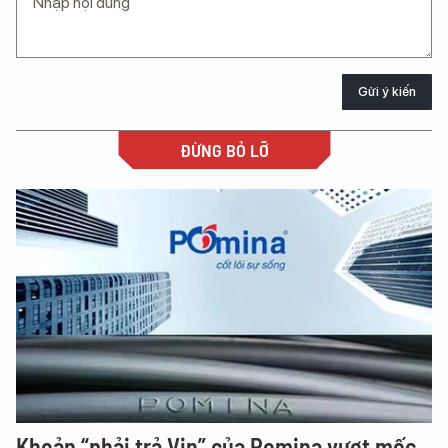
Gửi ý kiến
ĐỪNG BỎ LỠ
Khoản “phải trả Vin” của Pomina vượt mốc