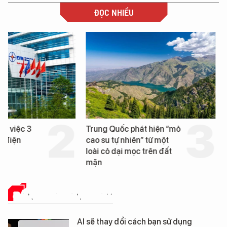
ĐỌC NHIỀU
Trung Quốc phát hiện “mỏ
Loạt dự án bất động 
cao su tự nhiên” từ một
Đà Nẵng sắp bị kiểm t
loài cỏ dại mọc trên đất
mặn
ĐÁNH GIÁ SẢN PHẨM
AI sẽ thay đổi cách bạn sử dụng