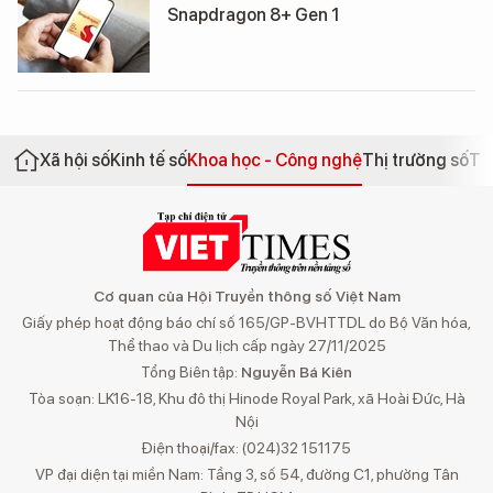
Snapdragon 8+ Gen 1
Xã hội số
Kinh tế số
Khoa học - Công nghệ
Thị trường số
Th
Cơ quan của Hội Truyền thông số Việt Nam
Giấy phép hoạt động báo chí số 165/GP-BVHTTDL do Bộ Văn hóa,
Thể thao và Du lịch cấp ngày 27/11/2025
Tổng Biên tập:
Nguyễn Bá Kiên
Tòa soạn: LK16-18, Khu đô thị Hinode Royal Park, xã Hoài Đức, Hà
Nội
Điện thoại/fax: (024)32 151175
VP đại diện tại miền Nam: Tầng 3, số 54, đường C1, phường Tân