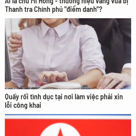
Ai là chủ Mi Hồng - thương hiệu vàng vừa bị
Thanh tra Chính phủ "điểm danh"?
Quấy rối tình dục tại nơi làm việc phải xin
lỗi công khai