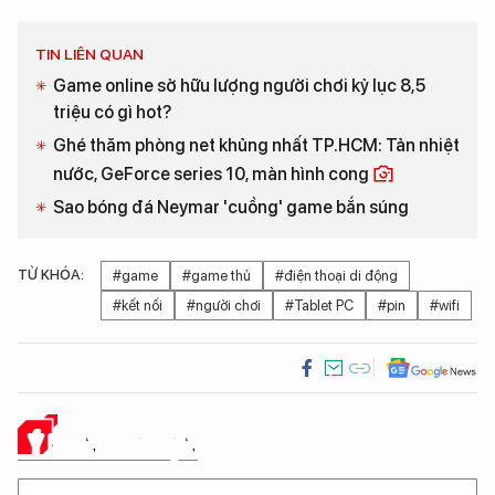
TIN LIÊN QUAN
Game online sở hữu lượng người chơi kỷ lục 8,5
triệu có gì hot?
Ghé thăm phòng net khủng nhất TP.HCM: Tản nhiệt
nước, GeForce series 10, màn hình cong
Sao bóng đá Neymar 'cuồng' game bắn súng
TỪ KHÓA:
#game
#game thủ
#điện thoại di động
#kết nối
#người chơi
#Tablet PC
#pin
#wifi
Ý KIẾN CỦA BẠN