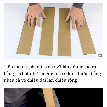
Tiếp theo là phần trụ cho vô-lăng được tạo ra
bằng cách dính 4 miếng bìa có kích thước bằng
nhau cả về chiều dài lẫn chiều rộng