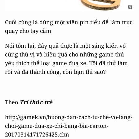
Cuối cùng là dùng một viên pin tiểu để làm trục
quay cho tay cầm
Nói tóm lại, đây quả thực là một sáng kiến vô
cùng thú vị và hiệu quả cho những game thủ
yêu thích thể loại game đua xe. Tôi đã thử làm
rồi và đã thành công, còn bạn thì sao?
Theo
Trí thức trẻ
http://gamek.vn/huong-dan-cach-tu-che-vo-lang-
choi-game-dua-xe-chi-bang-bia-carton-
20170314171726425.chn