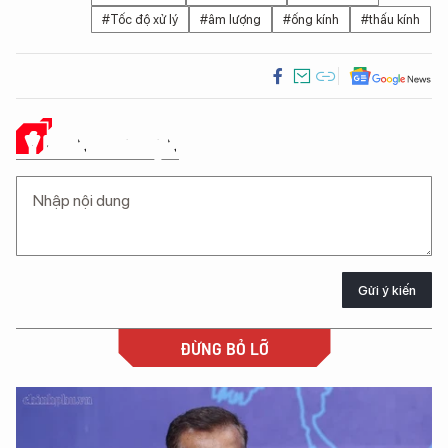
#Tốc độ xử lý
#âm lượng
#ống kính
#thấu kính
Ý KIẾN CỦA BẠN
Gửi ý kiến
ĐỪNG BỎ LỠ