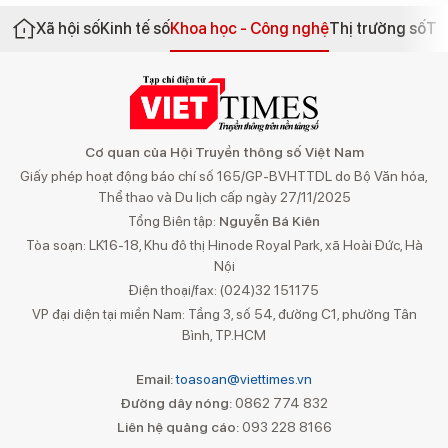
Xã hội số
Kinh tế số
Khoa học - Công nghệ
Thị trường số
Th
Cơ quan của Hội Truyền thông số Việt Nam
Giấy phép hoạt động báo chí số 165/GP-BVHTTDL do Bộ Văn hóa,
Thể thao và Du lịch cấp ngày 27/11/2025
Tổng Biên tập:
Nguyễn Bá Kiên
Tòa soạn: LK16-18, Khu đô thị Hinode Royal Park, xã Hoài Đức, Hà
Nội
Điện thoại/fax: (024)32 151175
VP đại diện tại miền Nam: Tầng 3, số 54, đường C1, phường Tân
Bình, TP.HCM
Email:
toasoan@viettimes.vn
Đường dây nóng:
0862 774 832
Liên hệ quảng cáo:
093 228 8166