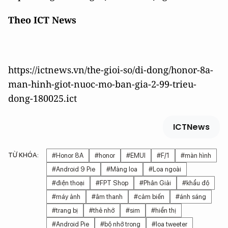
Theo ICT News
https://ictnews.vn/the-gioi-so/di-dong/honor-8a-
man-hinh-giot-nuoc-mo-ban-gia-2-99-trieu-
dong-180025.ict
ICTNews
TỪ KHÓA:
#Honor 8A
#honor
#EMUI
#F/1
#màn hình
#Android 9 Pie
#Màng loa
#Loa ngoài
#điện thoại
#FPT Shop
#Phân Giải
#khẩu độ
#máy ảnh
#âm thanh
#cảm biến
#ánh sáng
#trang bị
#thẻ nhớ
#sim
#hiển thị
#Android Pie
#bộ nhớ trong
#loa tweeter