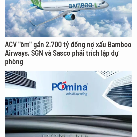
ACV "ôm" gần 2.700 tỷ đồng nợ xấu Bamboo
Airways, SGN và Sasco phải trích lập dự
phòng