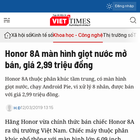
Đăng nhập
Xã hội số
Kinh tế số
Khoa học - Công nghệ
Thị trường số
Th
Honor 8A màn hình giọt nước mở
bán, giá 2,99 triệu đồng
Honor 8A thuộc phân khúc tầm trung, có màn hình
giọt nước, chạy Android Pie, vi xử lý 8 nhân, được bán
với giá 2,99 triệu đồng.
12/03/2019 13:15
H.Đ
Hãng Honor vừa chính thức bán chiếc Honor 8A
ra thị trường Việt Nam. Chiếc máy thuộc phân
khúc phổ thông với màn hình lớn 6,09 inch