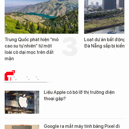
Trung Quốc phát hiện “mỏ
Loạt dự án bất động 
cao su tự nhiên” từ một
Đà Nẵng sắp bị kiểm t
loài cỏ dại mọc trên đất
mặn
TIN CÔNG NGHỆ
Liệu Apple có bỏ lỡ thị trường điện
thoại gập?
Google ra mắt máy tính bảng Pixel đi