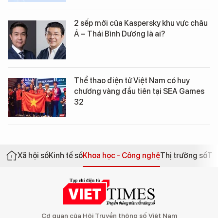
2 sếp mới của Kaspersky khu vực châu
Á – Thái Bình Dương là ai?
Thể thao điện tử Việt Nam có huy
chương vàng đầu tiên tại SEA Games
32
Xã hội số
Kinh tế số
Khoa học - Công nghệ
Thị trường số
Th
Cơ quan của Hội Truyền thông số Việt Nam