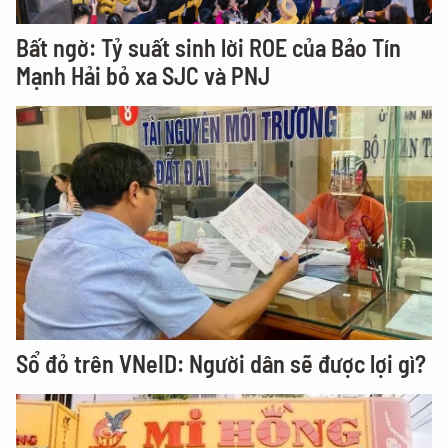
Bất ngờ: Tỷ suất sinh lời ROE của Bảo Tín
Mạnh Hải bỏ xa SJC và PNJ
Sổ đỏ trên VNeID: Người dân sẽ được lợi gì?