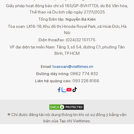
Giấy phép hoạt động báo chí số 165/GP-BVHTTDL do Bộ Văn hóa,
Thể thao và Du lịch cấp ngày 27/11/2025
Tổng Biên tập:
Nguyễn Bá Kiên
Tòa soạn: LK16-18, Khu đô thị Hinode Royal Park, xã Hoài Đức, Hà
Nội
Điện thoại/fax: (024)32 151175
VP đại diện tại miền Nam: Tầng 3, số 54, đường C1, phường Tân
Bình, TP.HCM
Email:
toasoan@viettimes.vn
Đường dây nóng:
0862 774 832
Liên hệ quảng cáo:
093 228 8166
® Chỉ được đăng tải nội dung thông tin khi có sự đồng ý bằng văn
bản của Tạp chí Viettimes.