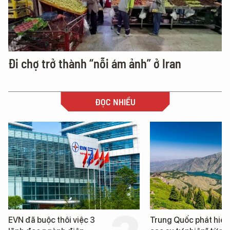
Đi chợ trở thành “nỗi ám ảnh” ở Iran
ĐỌC NHIỀU
EVN đã buộc thôi việc 3
Trung Quốc phát hiện