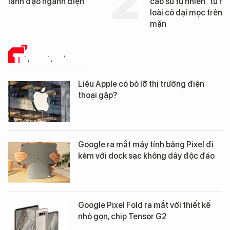
lãnh đạo ngành điện
cao su tự nhiên” từ m
loài cỏ dại mọc trên đ
mặn
TIN CÔNG NGHỆ
Liệu Apple có bỏ lỡ thị trường điện
thoại gập?
Google ra mắt máy tính bảng Pixel đi
kèm với dock sạc không dây độc đáo
Google Pixel Fold ra mắt với thiết kế
nhỏ gọn, chip Tensor G2