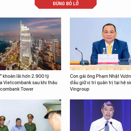
ĐỪNG BỎ LỠ
" khoản lãi hơn 2.900 tỷ
Con gái ông Phạm Nhật Vượn
a Vietcombank sau khi thâu
đầu giữ vị trí quản trị tại hệ s
tcombank Tower
Vingroup