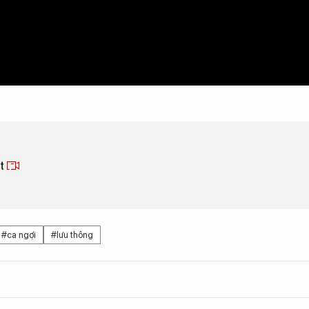
ết
#ca ngợi
#lưu thông