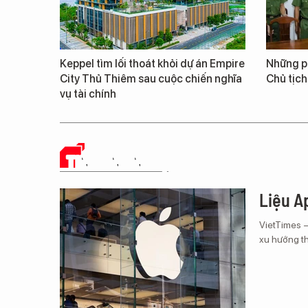
Keppel tìm lối thoát khỏi dự án Empire
Những ph
City Thủ Thiêm sau cuộc chiến nghĩa
Chủ tịch
vụ tài chính
TIN CÔNG NGHỆ
Liệu Ap
VietTimes 
xu hướng th