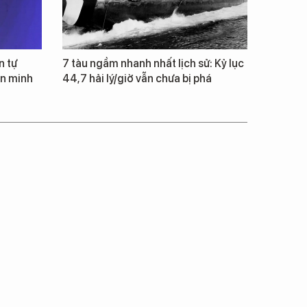
n tự
7 tàu ngầm nhanh nhất lịch sử: Kỷ lục
ăn minh
44,7 hải lý/giờ vẫn chưa bị phá