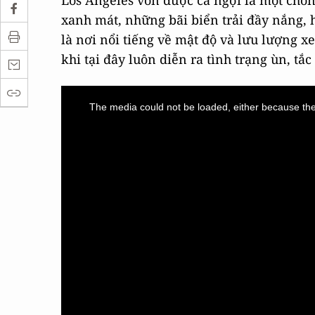
Los Angeles vốn được ca ngợi là một chố
xanh mát, những bãi biển trải đầy nắng, 
là nơi nổi tiếng về mật độ và lưu lượng x
khi tại đây luôn diễn ra tình trạng ùn, tắ
This
is
a
The media could not be loaded, either because the 
modal
window.