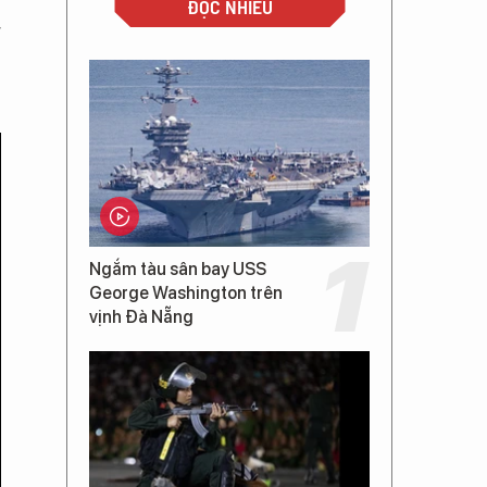
ĐỌC NHIỀU
g
Ngắm tàu sân bay USS
George Washington trên
vịnh Đà Nẵng