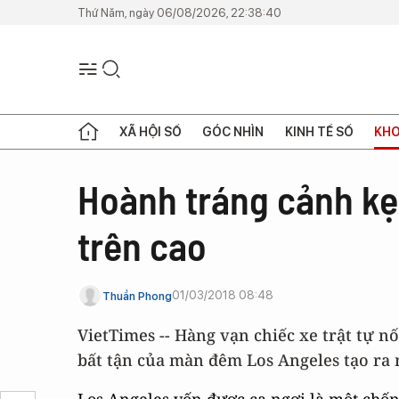
Thứ Năm, ngày 06/08/2026, 22:38:40
XÃ HỘI SỐ
GÓC NHÌN
KINH TẾ SỐ
KHO
Hoành tráng cảnh kẹt
trên cao
01/03/2018 08:48
Thuần Phong
VietTimes -- Hàng vạn chiếc xe trật tự n
bất tận của màn đêm Los Angeles tạo ra 