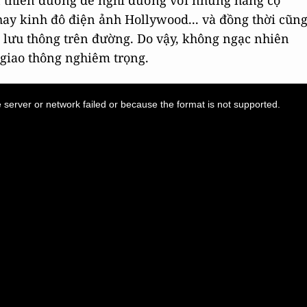
n thiên đường để nghĩ dưỡng với những hàng cọ
hay kinh đô điện ảnh Hollywood... và đồng thời cũn
e lưu thông trên đường. Do vậy, không ngạc nhiên
c giao thông nghiêm trọng.
server or network failed or because the format is not supported.