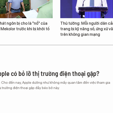
át ngôn bị cho là "nổ" của
Thủ tướng: Mỗi người dân cầ
 Mekolor trước khi bị khởi tố
trang bị kỹ năng số, ứng xử v
trên không gian mạng
ple có bỏ lỡ thị trường điện thoại gập?
– Cho đến nay, Apple dường như không mấy quan tâm đến việc tham gia
ị trường điện thoại gập đầy béo bở này.