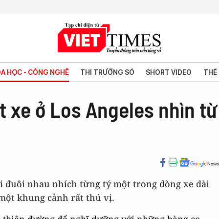
A HỌC - CÔNG NGHỆ
THỊ TRƯỜNG SỐ
SHORT VIDEO
THẾ 
 xe ở Los Angeles nhìn từ
ối đuôi nhau nhích từng tý một trong dòng xe dài
một khung cảnh rất thú vị.