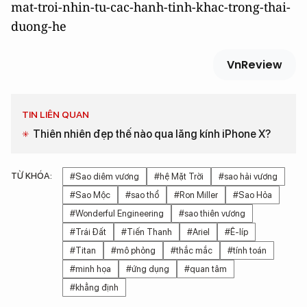
mat-troi-nhin-tu-cac-hanh-tinh-khac-trong-thai-
duong-he
VnReview
TIN LIÊN QUAN
Thiên nhiên đẹp thế nào qua lăng kính iPhone X?
TỪ KHÓA:
#Sao diêm vương
#hệ Mặt Trời
#sao hải vương
#Sao Mộc
#sao thổ
#Ron Miller
#Sao Hỏa
#Wonderful Engineering
#sao thiên vương
#Trái Đất
#Tiến Thanh
#Ariel
#Ê-líp
#Titan
#mô phỏng
#thắc mắc
#tính toán
#minh họa
#ứng dụng
#quan tâm
#khẳng định