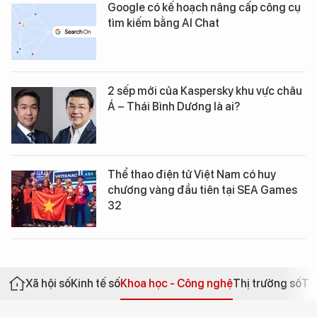
Google có kế hoạch nâng cấp công cụ
tìm kiếm bằng AI Chat
2 sếp mới của Kaspersky khu vực châu
Á – Thái Bình Dương là ai?
Thể thao điện tử Việt Nam có huy
chương vàng đầu tiên tại SEA Games
32
Xã hội số
Kinh tế số
Khoa học - Công nghệ
Thị trường số
Th