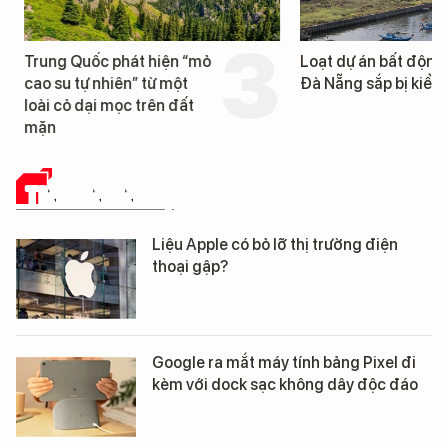
Trung Quốc phát hiện “mỏ
Loạt dự án bất động 
cao su tự nhiên” từ một
Đà Nẵng sắp bị kiểm t
loài cỏ dại mọc trên đất
mặn
TIN CÔNG NGHỆ
Liệu Apple có bỏ lỡ thị trường điện
thoại gập?
Google ra mắt máy tính bảng Pixel đi
kèm với dock sạc không dây độc đáo