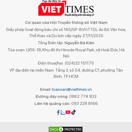
Cơ quan của Hội Truyền thông số Việt Nam
Giấy phép hoạt động báo chí số 165/GP-BVHTTDL do Bộ Văn hóa,
Thể thao và Du lịch cấp ngày 27/11/2025
Tổng Biên tập:
Nguyễn Bá Kiên
Tòa soạn: LK16-18, Khu đô thị Hinode Royal Park, xã Hoài Đức, Hà
Nội
Điện thoại/fax: (024)32 151175
VP đại diện tại miền Nam: Tầng 3, số 54, đường C1, phường Tân
Bình, TP.HCM
Email:
toasoan@viettimes.vn
Đường dây nóng:
0862 774 832
Liên hệ quảng cáo:
093 228 8166