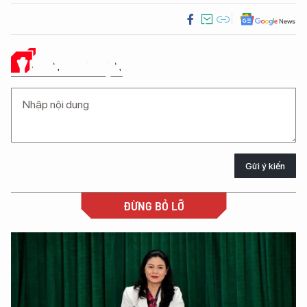
Ý KIẾN CỦA BẠN
Gửi ý kiến
ĐỪNG BỎ LỠ