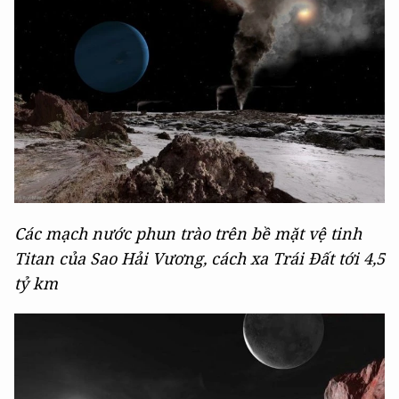
Các mạch nước phun trào trên bề mặt vệ tinh
Titan của Sao Hải Vương, cách xa Trái Đất tới 4,5
tỷ km