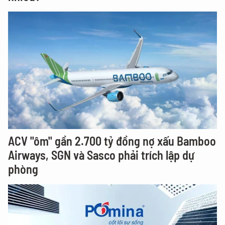
ACV "ôm" gần 2.700 tỷ đồng nợ xấu Bamboo
Airways, SGN và Sasco phải trích lập dự
phòng