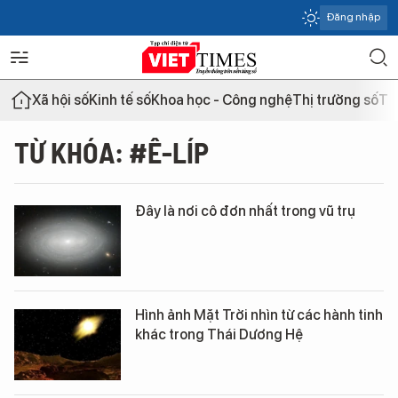
Đăng nhập
Xã hội số
Kinh tế số
Khoa học - Công nghệ
Thị trường số
Th
TỪ KHÓA: #Ê-LÍP
Đây là nơi cô đơn nhất trong vũ trụ
Hình ảnh Mặt Trời nhìn từ các hành tinh
khác trong Thái Dương Hệ