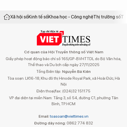
Xã hội số
Kinh tế số
Khoa học - Công nghệ
Thị trường số
Th
Cơ quan của Hội Truyền thông số Việt Nam
Giấy phép hoạt động báo chí số 165/GP-BVHTTDL do Bộ Văn hóa,
Thể thao và Du lịch cấp ngày 27/11/2025
Tổng Biên tập:
Nguyễn Bá Kiên
Tòa soạn: LK16-18, Khu đô thị Hinode Royal Park, xã Hoài Đức, Hà
Nội
Điện thoại/fax: (024)32 151175
VP đại diện tại miền Nam: Tầng 3, số 54, đường C1, phường Tân
Bình, TP.HCM
Email:
toasoan@viettimes.vn
Đường dây nóng:
0862 774 832