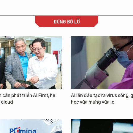
ĐỪNG BỎ LỠ
 cần phát triển AI First, hệ
AI lần đầu tạo ra virus sống, 
i cloud
học vừa mừng vừa lo