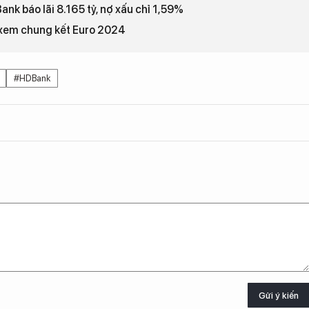
ank báo lãi 8.165 tỷ, nợ xấu chỉ 1,59%
 xem chung kết Euro 2024
#HDBank
Gửi ý kiến