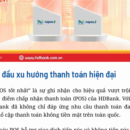
 đầu xu hướng thanh toán hiện đại
S tốt nhất” là sự ghi nhận cho hiệu quả vượt trộ
ng điểm chấp nhận thanh toán (POS) của HDBank. Vớ
Bank đã không chỉ đáp ứng nhu cầu thanh toán đ
 cập thanh toán không tiền mặt trên toàn quốc.
y POS hỗ trợ giao dịch tiếp xúc và không tiếp xúc