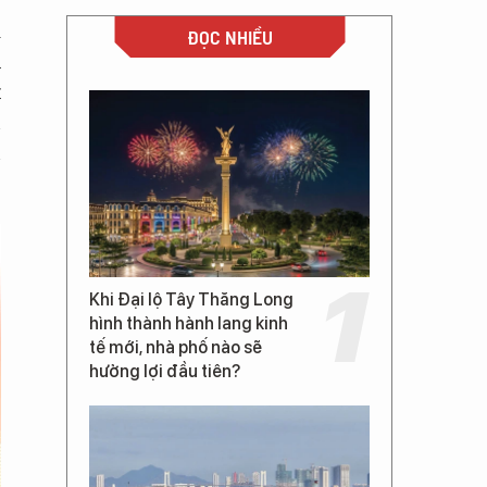
k
ĐỌC NHIỀU
h
t
n
n
Khi Đại lộ Tây Thăng Long
hình thành hành lang kinh
tế mới, nhà phố nào sẽ
hưởng lợi đầu tiên?