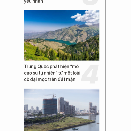
yếu nhân
g
a
g
a
Trung Quốc phát hiện “mỏ
ệ
cao su tự nhiên” từ một loài
cỏ dại mọc trên đất mặn
t
g