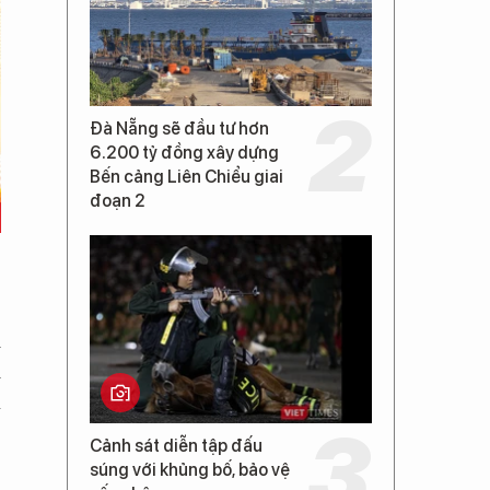
Đà Nẵng sẽ đầu tư hơn
6.200 tỷ đồng xây dựng
Bến cảng Liên Chiểu giai
đoạn 2
i
i
a
Cảnh sát diễn tập đấu
súng với khủng bố, bảo vệ
,