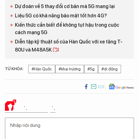
Dự đoán về 5 thay đổi cơ bản mà 5G mang lại
Liệu 5G có khả năng bảo mật tốt hơn 4G?
Kiến thức cần biết để không tụt hậu trong cuộc
cách mạng 5G
Diễn tập kỹ thuật số của Hàn Quốc với xe tăng T-
80U và M48A5K
TỪ KHÓA:
#Hàn Quốc
#khai trương
#5g
#di động
Ý KIẾN CỦA BẠN