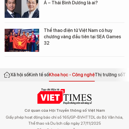
Á – Thái Bình Dương là ai?
Thể thao điện tử Việt Nam có huy
chương vàng đầu tiên tại SEA Games
32
Xã hội số
Kinh tế số
Khoa học - Công nghệ
Thị trường số
Th
Cơ quan của Hội Truyền thông số Việt Nam
Giấy phép hoạt động báo chí số 165/GP-BVHTTDL do Bộ Văn hóa,
Thể thao và Du lịch cấp ngày 27/11/2025