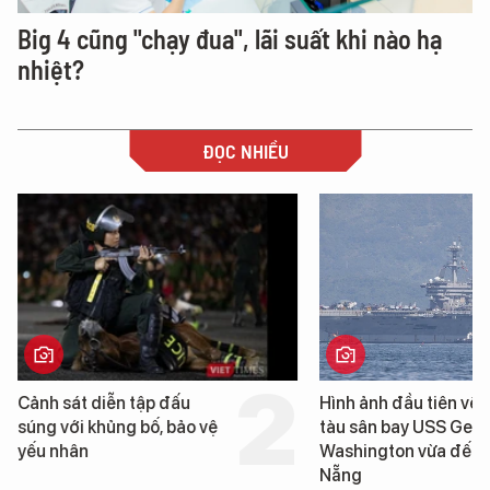
Big 4 cũng "chạy đua", lãi suất khi nào hạ
nhiệt?
ĐỌC NHIỀU
Hình ảnh đầu tiên về siêu
Cận cảnh chi
tàu sân bay USS George
tống tàu sân
Washington vừa đến Đà
George Wash
Nẵng
Đà Nẵng