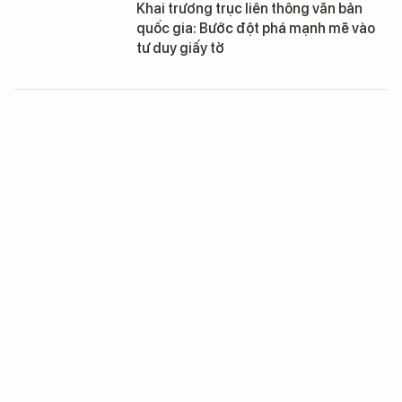
Khai trương trục liên thông văn bản
quốc gia: Bước đột phá mạnh mẽ vào
tư duy giấy tờ
Xây dựng nền tảng nguồn mở UD
OPEN LORA hỗ trợ phát triển các giải
pháp thành phố thông minh
Cận cảnh Trung tâm Báo chí Quốc tế
cho 3.000 phóng viên đưa tin hội nghị
Mỹ - Triều
Với công nghệ này, tài xế ôtô sẽ không
phải tốn thời gian chờ đèn đỏ