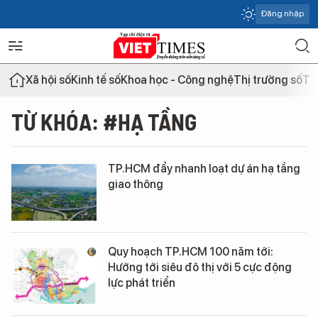
Đăng nhập
Xã hội số
Kinh tế số
Khoa học - Công nghệ
Thị trường số
Th
TỪ KHÓA: #HẠ TẦNG
TP.HCM đẩy nhanh loạt dự án hạ tầng
giao thông
Quy hoạch TP.HCM 100 năm tới:
Hướng tới siêu đô thị với 5 cực động
lực phát triển