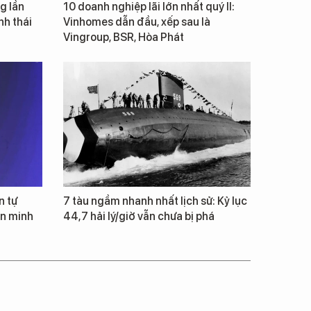
g lần
10 doanh nghiệp lãi lớn nhất quý II:
inh thái
Vinhomes dẫn đầu, xếp sau là
Vingroup, BSR, Hòa Phát
n tự
7 tàu ngầm nhanh nhất lịch sử: Kỷ lục
ăn minh
44,7 hải lý/giờ vẫn chưa bị phá