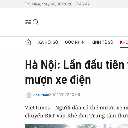
Thứ Năm, ngày 06/08/2026, 17:46:42
XÃ HỘI SỐ
GÓC NHÌN
KINH TẾ SỐ
KHO
Hà Nội: Lần đầu tiên 
mượn xe điện
30/11/2022 10:09
Hoài Nam
VietTimes – Người dân có thể mượn xe má
chuyển BRT Văn Khê đến Trung tâm thươ