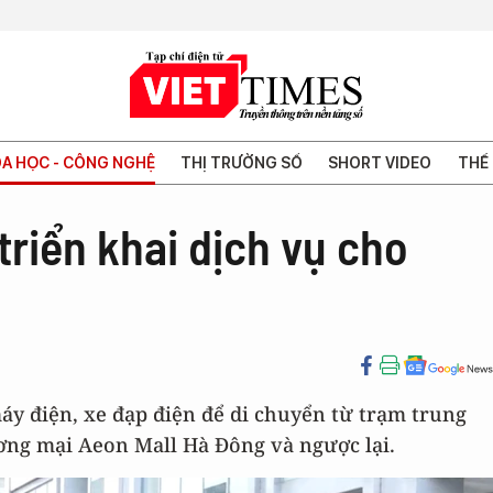
A HỌC - CÔNG NGHỆ
THỊ TRƯỜNG SỐ
SHORT VIDEO
THẾ 
triển khai dịch vụ cho
y điện, xe đạp điện để di chuyển từ trạm trung
ng mại Aeon Mall Hà Đông và ngược lại.