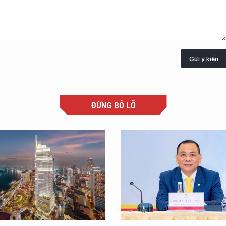
Gửi ý kiến
ĐỪNG BỎ LỠ