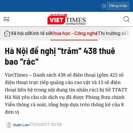
Đăng nhập
Xã hội số
Kinh tế số
Khoa học - Công nghệ
Thị trường số
Th
Hà Nội đề nghị “trảm” 438 thuê
bao “rác“
VietTimes -- Danh sách 438 số điện thoại (gồm 425 số
điện thoại trực tiếp quảng cáo rao vặt và 13 số điện
thoại liên hệ trong nội dung tin nhắn rác) bị Sở TT&TT
Hà Nội yêu cầu cắt dịch vụ đã được Phòng Bưu chính
Viễn thông rà soát, tổng hợp dựa trên thống kê của 8
đơn vị
07/01/2017 20:34
Xuân Lan