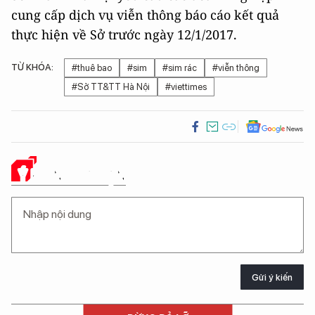
cung cấp dịch vụ viễn thông báo cáo kết quả
thực hiện về Sở trước ngày 12/1/2017.
TỪ KHÓA:
#thuê bao
#sim
#sim rác
#viễn thông
#Sở TT&TT Hà Nội
#viettimes
Ý KIẾN CỦA BẠN
Gửi ý kiến