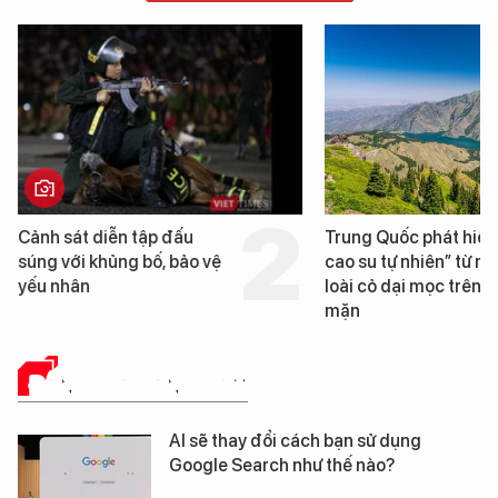
Trung Quốc phát hiện “mỏ
Loạt dự án bất
cao su tự nhiên” từ một
Đà Nẵng sắp bị
loài cỏ dại mọc trên đất
mặn
ĐÁNH GIÁ SẢN PHẨM
AI sẽ thay đổi cách bạn sử dụng
Google Search như thế nào?