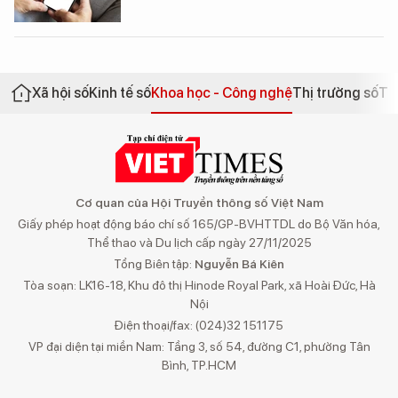
Xã hội số
Kinh tế số
Khoa học - Công nghệ
Thị trường số
Th
Cơ quan của Hội Truyền thông số Việt Nam
Giấy phép hoạt động báo chí số 165/GP-BVHTTDL do Bộ Văn hóa,
Thể thao và Du lịch cấp ngày 27/11/2025
Tổng Biên tập:
Nguyễn Bá Kiên
Tòa soạn: LK16-18, Khu đô thị Hinode Royal Park, xã Hoài Đức, Hà
Nội
Điện thoại/fax: (024)32 151175
VP đại diện tại miền Nam: Tầng 3, số 54, đường C1, phường Tân
Bình, TP.HCM