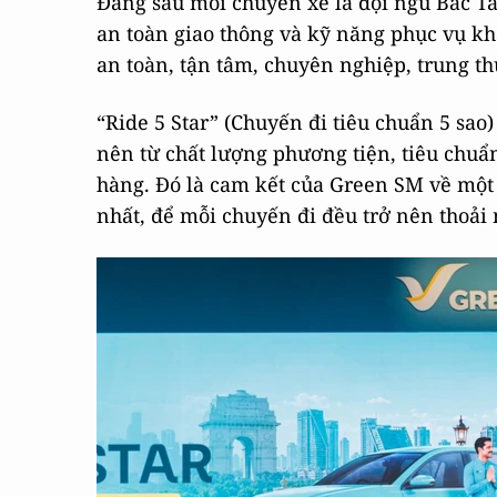
Đằng sau mỗi chuyến xe là đội ngũ Bác Tà
an toàn giao thông và kỹ năng phục vụ khá
an toàn, tận tâm, chuyên nghiệp, trung t
“Ride 5 Star” (Chuyến đi tiêu chuẩn 5 sao
nên từ chất lượng phương tiện, tiêu chuẩ
hàng. Đó là cam kết của Green SM về một 
nhất, để mỗi chuyến đi đều trở nên thoải