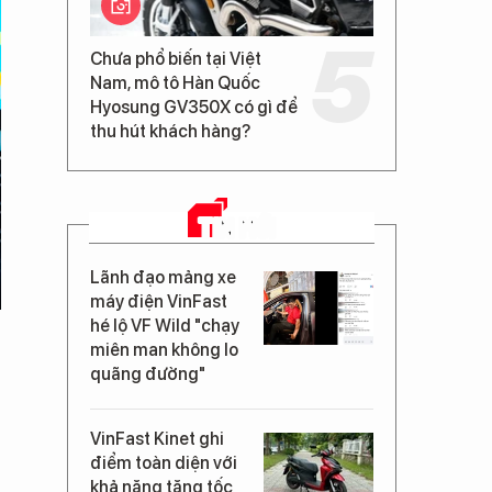
Chưa phổ biến tại Việt
Nam, mô tô Hàn Quốc
Hyosung GV350X có gì để
thu hút khách hàng?
TIN MỚI
Lãnh đạo mảng xe
máy điện VinFast
hé lộ VF Wild "chạy
miên man không lo
quãng đường"
VinFast Kinet ghi
điểm toàn diện với
khả năng tăng tốc