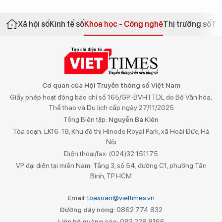
Xã hội số
Kinh tế số
Khoa học - Công nghệ
Thị trường số
Th
Cơ quan của Hội Truyền thông số Việt Nam
Giấy phép hoạt động báo chí số 165/GP-BVHTTDL do Bộ Văn hóa,
Thể thao và Du lịch cấp ngày 27/11/2025
Tổng Biên tập:
Nguyễn Bá Kiên
Tòa soạn: LK16-18, Khu đô thị Hinode Royal Park, xã Hoài Đức, Hà
Nội
Điện thoại/fax: (024)32 151175
VP đại diện tại miền Nam: Tầng 3, số 54, đường C1, phường Tân
Bình, TP.HCM
Email:
toasoan@viettimes.vn
Đường dây nóng:
0862 774 832
Liên hệ quảng cáo:
093 228 8166