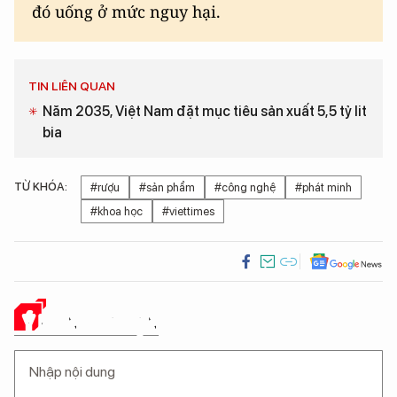
đó uống ở mức nguy hại.
TIN LIÊN QUAN
Năm 2035, Việt Nam đặt mục tiêu sản xuất 5,5 tỷ lit
bia
TỪ KHÓA:
#rượu
#sản phẩm
#công nghệ
#phát minh
#khoa học
#viettimes
Ý KIẾN CỦA BẠN