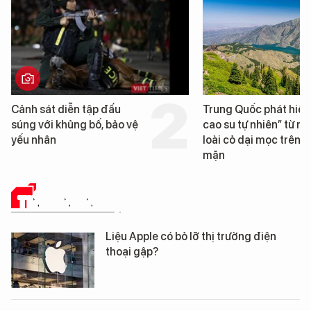
Cảnh sát diễn tập đấu
Trung Quốc phát hiện
súng với khủng bố, bảo vệ
cao su tự nhiên” từ m
yếu nhân
loài cỏ dại mọc trên đ
mặn
TIN CÔNG NGHỆ
Liệu Apple có bỏ lỡ thị trường điện
thoại gập?