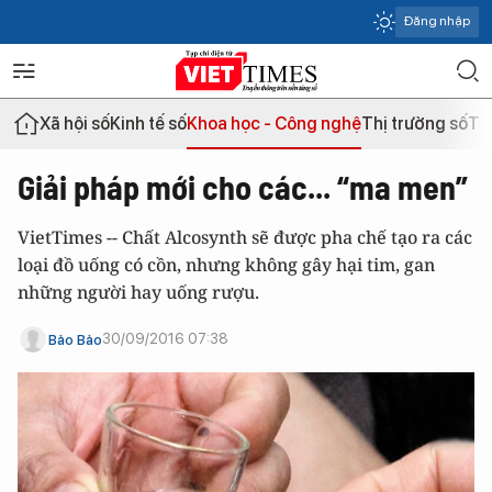
Đăng nhập
Xã hội số
Kinh tế số
Khoa học - Công nghệ
Thị trường số
Th
Giải pháp mới cho các... “ma men”
VietTimes -- Chất Alcosynth sẽ được pha chế tạo ra các
loại đồ uống có cồn, nhưng không gây hại tim, gan
những người hay uống rượu.
30/09/2016 07:38
Bảo Bảo