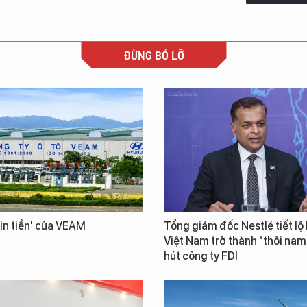
ĐỪNG BỎ LỠ
in tiền' của VEAM
Tổng giám đốc Nestlé tiết lộ 
Việt Nam trở thành "thỏi na
hút công ty FDI