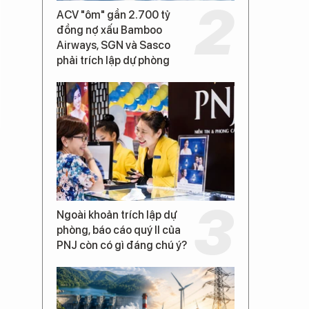
ACV "ôm" gần 2.700 tỷ
đồng nợ xấu Bamboo
Airways, SGN và Sasco
phải trích lập dự phòng
Ngoài khoản trích lập dự
phòng, báo cáo quý II của
PNJ còn có gì đáng chú ý?