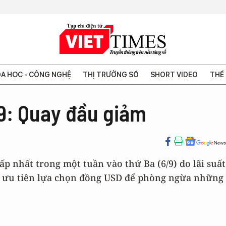
A HỌC - CÔNG NGHỆ
THỊ TRƯỜNG SỐ
SHORT VIDEO
THẾ 
9: Quay đầu giảm
 nhất trong một tuần vào thứ Ba (6/9) do lãi suất
tư ưu tiên lựa chọn đồng USD để phòng ngừa những