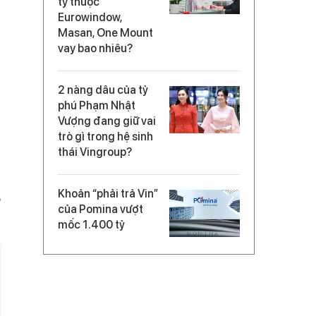
ty thuộc
Eurowindow,
Masan, One Mount
vay bao nhiêu?
2 nàng dâu của tỷ
phú Phạm Nhật
Vượng đang giữ vai
trò gì trong hệ sinh
thái Vingroup?
Khoản “phải trả Vin”
ó
của Pomina vượt
mốc 1.400 tỷ