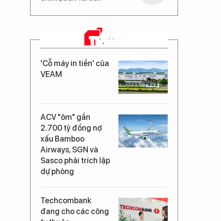
TIN MỚI
'Cỗ máy in tiền' của
VEAM
ACV "ôm" gần
2.700 tỷ đồng nợ
xấu Bamboo
Airways, SGN và
Sasco phải trích lập
dự phòng
Techcombank
đang cho các công