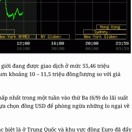
 giới đang được giao dịch ở mức 55,46 triệu
hơn khoảng 10 – 11,5 triệu đồng/lượng so với giá
p nhất trong một tuần vào thứ Ba (6/9) do lãi suất
ư lựa chọn đồng USD để phòng ngừa những lo ngại về
ặc biệt là ở Trung Quốc và khu vực đồng Euro đã đẩy