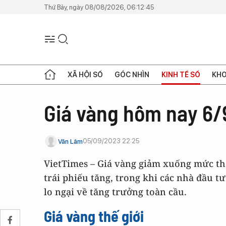
Thứ Bảy, ngày 08/08/2026, 06:12:45
XÃ HỘI SỐ
GÓC NHÌN
KINH TẾ SỐ
KHO
Giá vàng hôm nay 6/
05/09/2023 22:25
Văn Lâm
VietTimes –
Giá vàng
giảm xuống mức thấp
trái phiếu tăng, trong khi các nhà đầu 
lo ngại về tăng trưởng toàn cầu.
Giá vàng thế giới