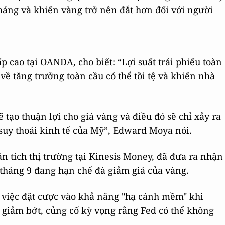
áng và khiến vàng trở nên đắt hơn đối với người
 cao tại OANDA, cho biết: “Lợi suất trái phiếu toàn
về tăng trưởng toàn cầu có thể tồi tệ và khiến nhà
tạo thuận lợi cho giá vàng và điều đó sẽ chỉ xảy ra
o suy thoái kinh tế của Mỹ”, Edward Moya nói.
n tích thị trường tại Kinesis Money, đã đưa ra nhận
tháng 9 đang hạn chế đà giảm giá của vàng.
 việc đặt cược vào khả năng "hạ cánh mềm" khi
ã giảm bớt, củng cố kỳ vọng rằng Fed có thể không