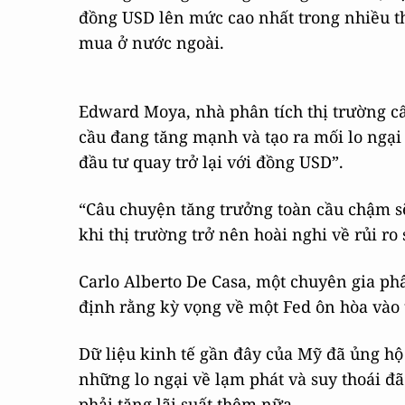
đồng USD lên mức cao nhất trong nhiều th
mua ở nước ngoài.
Edward Moya, nhà phân tích thị trường cấp
cầu đang tăng mạnh và tạo ra mối lo ngại 
đầu tư quay trở lại với đồng USD”.
“Câu chuyện tăng trưởng toàn cầu chậm sẽ 
khi thị trường trở nên hoài nghi về rủi r
Carlo Alberto De Casa, một chuyên gia phâ
định rằng kỳ vọng về một Fed ôn hòa vào 
Dữ liệu kinh tế gần đây của Mỹ đã ủng hộ
những lo ngại về lạm phát và suy thoái đ
phải tăng lãi suất thêm nữa.