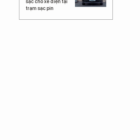
sạc cho xe điện tại
trạm sạc pin