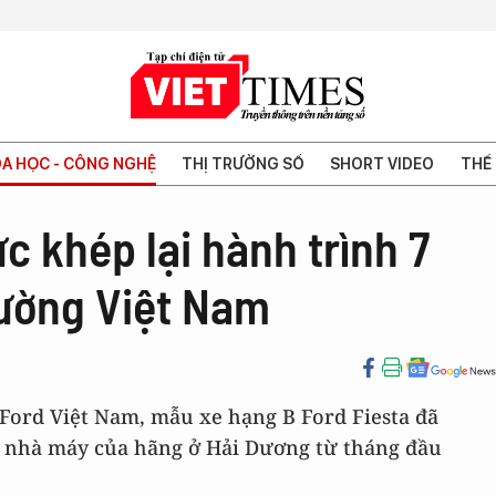
A HỌC - CÔNG NGHỆ
THỊ TRƯỜNG SỐ
SHORT VIDEO
THẾ 
c khép lại hành trình 7
rường Việt Nam
 Ford Việt Nam, mẫu xe hạng B Ford Fiesta đã
ại nhà máy của hãng ở Hải Dương từ tháng đầu