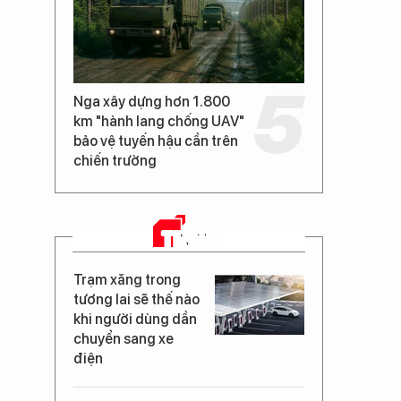
Nga xây dựng hơn 1.800
km "hành lang chống UAV"
bảo vệ tuyến hậu cần trên
chiến trường
TIN MỚI
Trạm xăng trong
tương lai sẽ thế nào
khi người dùng dần
chuyển sang xe
điện