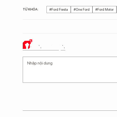
TỪ KHÓA:
#Ford Fiesta
#One Ford
#Ford Motor
Ý KIẾN CỦA BẠN