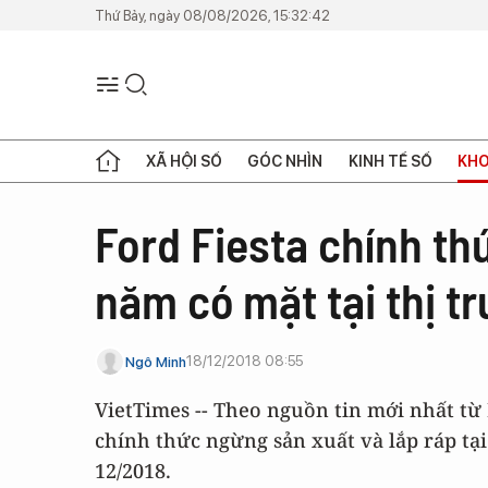
Thứ Bảy, ngày 08/08/2026, 15:32:42
XÃ HỘI SỐ
GÓC NHÌN
KINH TẾ SỐ
KHO
Ford Fiesta chính thứ
năm có mặt tại thị t
18/12/2018 08:55
Ngô Minh
VietTimes -- Theo nguồn tin mới nhất từ
chính thức ngừng sản xuất và lắp ráp t
12/2018.