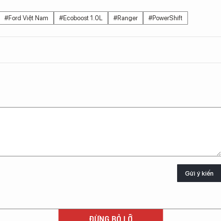
#Ford Việt Nam
#Ecoboost 1.0L
#Ranger
#PowerShift
Gửi ý kiến
ĐỪNG BỎ LỠ