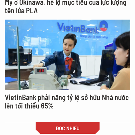
Mỹ ở Okinawa, hé lộ mục tiêu của lực lượng
tên lửa PLA
VietinBank phải nâng tỷ lệ sở hữu Nhà nước
lên tối thiểu 65%
ĐỌC NHIỀU