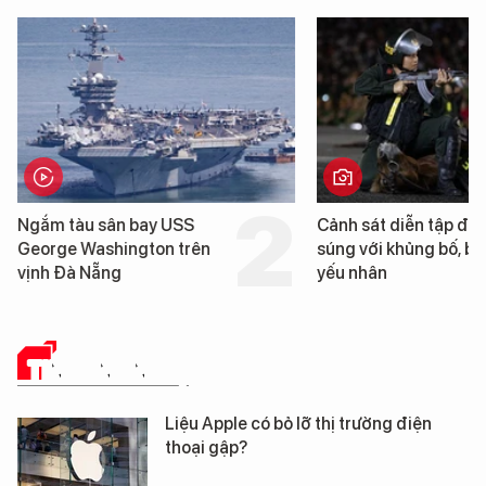
Cảnh sát diễn tập đấu
Cận cảnh chiến hạm 
súng với khủng bố, bảo vệ
tống tàu sân bay USS
yếu nhân
George Washington 
Đà Nẵng
TIN CÔNG NGHỆ
Liệu Apple có bỏ lỡ thị trường điện
thoại gập?