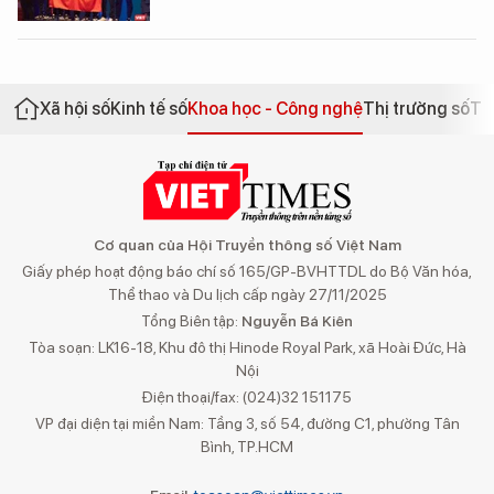
Xã hội số
Kinh tế số
Khoa học - Công nghệ
Thị trường số
Th
Cơ quan của Hội Truyền thông số Việt Nam
Giấy phép hoạt động báo chí số 165/GP-BVHTTDL do Bộ Văn hóa,
Thể thao và Du lịch cấp ngày 27/11/2025
Tổng Biên tập:
Nguyễn Bá Kiên
Tòa soạn: LK16-18, Khu đô thị Hinode Royal Park, xã Hoài Đức, Hà
Nội
Điện thoại/fax: (024)32 151175
VP đại diện tại miền Nam: Tầng 3, số 54, đường C1, phường Tân
Bình, TP.HCM