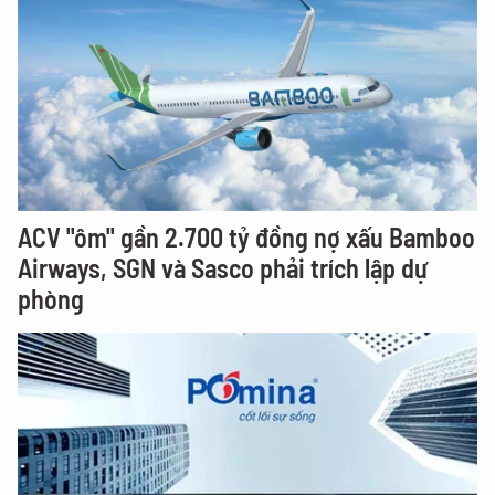
ACV "ôm" gần 2.700 tỷ đồng nợ xấu Bamboo
Airways, SGN và Sasco phải trích lập dự
phòng