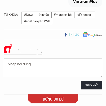
VietnamPlus
TỪ KHÓA:
#News
#tin tức
#mạng xã hội
#Facebook
#nhật báo phố Wall
Ý KIẾN CỦA BẠN
Gửi ý kiến
ĐỪNG BỎ LỠ