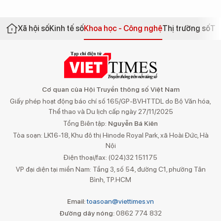
Xã hội số
Kinh tế số
Khoa học - Công nghệ
Thị trường số
Th
Cơ quan của Hội Truyền thông số Việt Nam
Giấy phép hoạt động báo chí số 165/GP-BVHTTDL do Bộ Văn hóa,
Thể thao và Du lịch cấp ngày 27/11/2025
Tổng Biên tập:
Nguyễn Bá Kiên
Tòa soạn: LK16-18, Khu đô thị Hinode Royal Park, xã Hoài Đức, Hà
Nội
Điện thoại/fax: (024)32 151175
VP đại diện tại miền Nam: Tầng 3, số 54, đường C1, phường Tân
Bình, TP.HCM
Email:
toasoan@viettimes.vn
Đường dây nóng:
0862 774 832