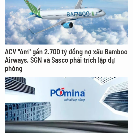
ACV "ôm" gần 2.700 tỷ đồng nợ xấu Bamboo
Airways, SGN và Sasco phải trích lập dự
phòng