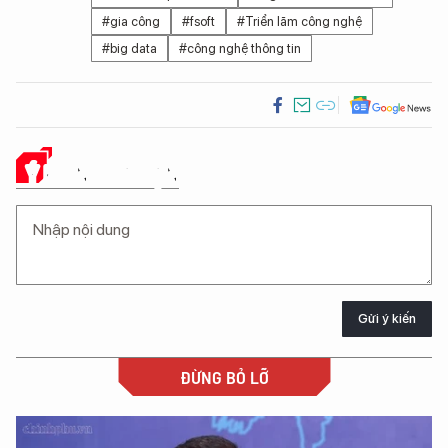
#gia công
#fsoft
#Triển lãm công nghệ
#big data
#công nghệ thông tin
Ý KIẾN CỦA BẠN
Gửi ý kiến
ĐỪNG BỎ LỠ