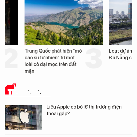
Trung Quốc phát hiện “mỏ
Loạt dự án bất động 
cao su tự nhiên” từ một
Đà Nẵng sắp bị kiểm t
loài cỏ dại mọc trên đất
mặn
TIN CÔNG NGHỆ
Liệu Apple có bỏ lỡ thị trường điện
thoại gập?